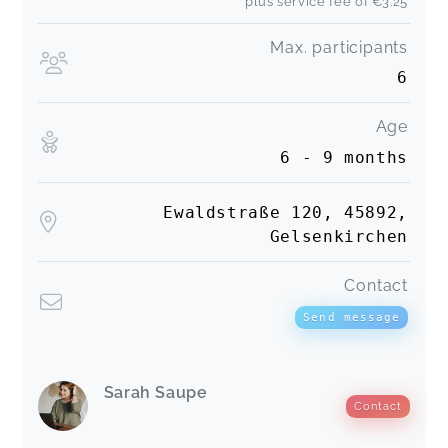
plus service fee of
€3.25
Max. participants
6
Age
6 - 9 months
Ewaldstraße 120, 45892,
Gelsenkirchen
Contact
Send message
Sarah Saupe
Contact