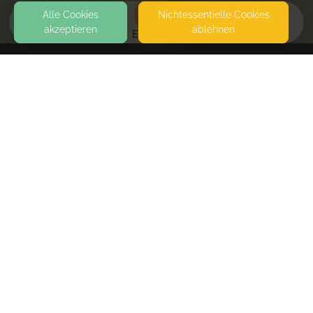
Alle Cookies
Nicht­essentielle Cookies
akzeptieren
ablehnen
EVENTS
KONTAKT
Sarah Saupe - systemische Familienberatung
EWALDSTRASSE 120
45892 GELSENKIRCHEN
SEITEN
WEITERFÜHRENDE LINKS
FAQ
Blog
Imprint
Withdrawal form
terms and conditions from kikudoo
Privacy policy of kikudoo
Disclaimer