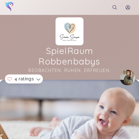
SpielRaum
Robbenbabys
BEOBACHTEN. RUHEN. ERFREUEN.
4 ratings
Soon you will learn more about me here...
Bergül,
Feb 13
Christina,
Jul 16