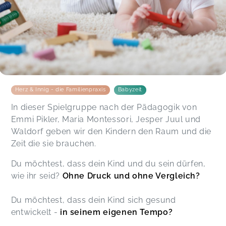
Vielen lieben Dank für die schöne Spielzeit!
Kathrin,
Oct 23
Alles super 👍🏻
Rebecca,
Oct 22
Herz & Innig - die Familienpraxis
Babyzeit
In dieser Spielgruppe nach der Pädagogik von
Emmi Pikler, Maria Montessori, Jesper Juul und
Waldorf geben wir den Kindern den Raum und die
Zeit die sie brauchen.
Du möchtest, dass dein Kind und du sein dürfen,
wie ihr seid?
Ohne Druck und ohne Vergleich?
Du möchtest, dass dein Kind sich gesund
entwickelt -
in seinem eigenen Tempo?