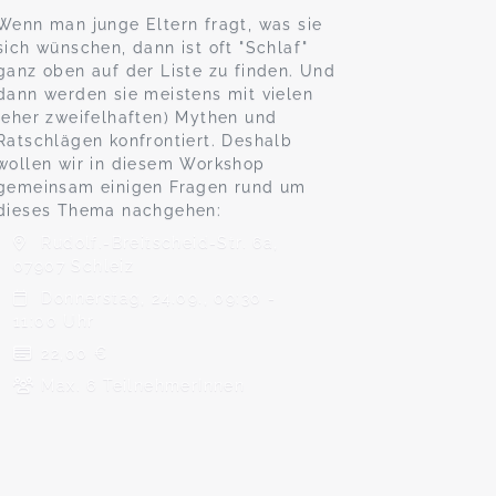
Wenn man junge Eltern fragt, was sie
sich wünschen, dann ist oft "Schlaf"
ganz oben auf der Liste zu finden. Und
dann werden sie meistens mit vielen
(eher zweifelhaften) Mythen und
Ratschlägen konfrontiert. Deshalb
wollen wir in diesem Workshop
gemeinsam einigen Fragen rund um
dieses Thema nachgehen:
Rudolf.-Breitscheid-Str. 6a,
07907 Schleiz
Donnerstag, 24.09., 09:30 -
11:00 Uhr
22,00 €
Max. 6 TeilnehmerInnen