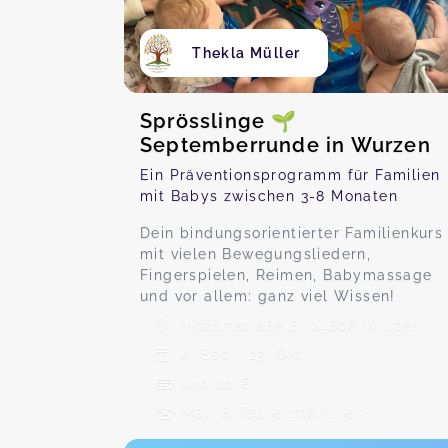
Thekla Müller
Sprösslinge 🌱
Septemberrunde in Wurzen
Ein Präventionsprogramm für Familien
mit Babys zwischen 3-8 Monaten
Dein bindungsorientierter Familienkurs
mit vielen Bewegungsliedern,
Fingerspielen, Reimen, Babymassage
und vor allem: ganz viel Wissen!
Mozartstraße 8, 04808 Wurzen
4. Sep - 23. Okt
100,00 €
Max. 8 TeilnehmerInnen