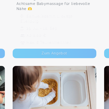
Achtsame Babymassage für liebevolle
Nähe 🫶
Samuelisdamm 1, 04838
Eilenburg
23. Jul - 10. Sep
Ab 0,00 €
Max. 6 TeilnehmerInnen
Zum Angebot