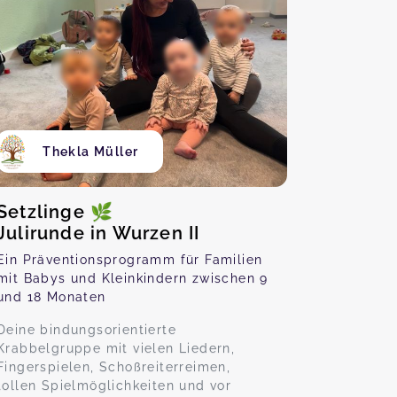
Thekla Müller
Setzlinge 🌿
Julirunde in Wurzen II
Ein Präventionsprogramm für Familien
mit Babys und Kleinkindern zwischen 9
und 18 Monaten
Deine bindungsorientierte
Krabbelgruppe mit vielen Liedern,
Fingerspielen, Schoßreiterreimen,
tollen Spielmöglichkeiten und vor