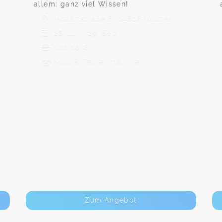
allem: ganz viel Wissen!
Mozartstraße 8, 04808 Wurzen
28. Jul - 29. Sep
100,00 €
Max. 8 TeilnehmerInnen
Zum Angebot