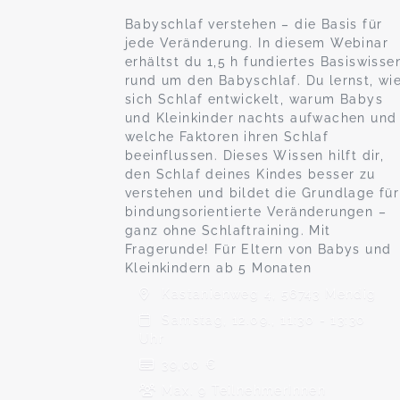
Babyschlaf verstehen – die Basis für
jede Veränderung. In diesem Webinar
erhältst du 1,5 h fundiertes Basiswisse
rund um den Babyschlaf. Du lernst, wi
sich Schlaf entwickelt, warum Babys
und Kleinkinder nachts aufwachen und
welche Faktoren ihren Schlaf
beeinflussen. Dieses Wissen hilft dir,
den Schlaf deines Kindes besser zu
verstehen und bildet die Grundlage für
bindungsorientierte Veränderungen –
ganz ohne Schlaftraining. Mit
Fragerunde! Für Eltern von Babys und
Kleinkindern ab 5 Monaten
Kastanienweg 4, 56743 Mendig
Samstag, 12.09., 11:30 - 13:30
Uhr
39,00 €
Max. 9 TeilnehmerInnen