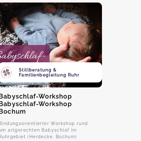
Stillberatung &
Familienbegleitung Ruhr
Babyschlaf-Workshop
Babyschlaf-Workshop
Bochum
Bindungsorientierter Workshop rund
um artgerechten Babyschlaf im
Ruhrgebiet (Herdecke, Bochum)