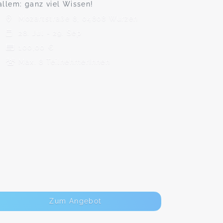
allem: ganz viel Wissen!
Mozartstraße 8, 04808 Wurzen
28. Jul - 29. Sep
100,00 €
Max. 8 TeilnehmerInnen
Zum Angebot