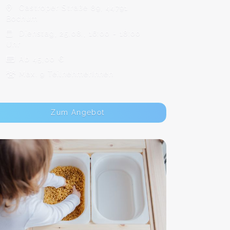
Castroper Straße 89, 44791
Bochum
Dienstag, 25.08., 16:00 - 18:00
Uhr
Ab 45,00 €
Max. 9 TeilnehmerInnen
Zum Angebot