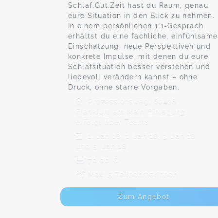
Schlaf.Gut.Zeit hast du Raum, genau
eure Situation in den Blick zu nehmen.
In einem persönlichen 1:1-Gespräch
erhältst du eine fachliche, einfühlsame
Einschätzung, neue Perspektiven und
konkrete Impulse, mit denen du eure
Schlafsituation besser verstehen und
liebevoll verändern kannst – ohne
Druck, ohne starre Vorgaben.
Prozessionsweg, 60438
Frankfurt am Main Einladung
erfolgt über Teams
1. Jan 18, 1. Jan 18, 3. Jan 18
und 5. Jan 18
70,00 €
Max. 5 TeilnehmerInnen
Zum Angebot