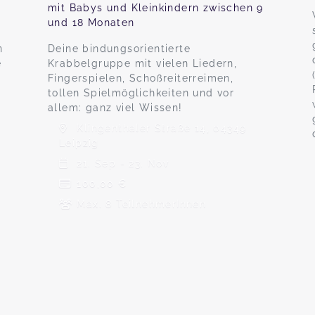
mit Babys und Kleinkindern zwischen 9
und 18 Monaten
n
Deine bindungsorientierte
e
Krabbelgruppe mit vielen Liedern,
Fingerspielen, Schoßreiterreimen,
tollen Spielmöglichkeiten und vor
allem: ganz viel Wissen!
Klingenthaler Straße 14, 04349
Leipzig
21. Sep - 23. Nov
100,00 €
Max. 8 TeilnehmerInnen