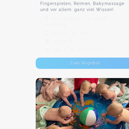
Fingerspielen, Reimen, Babymassage
und vor allem: ganz viel Wissen!
Samuelisdamm 1, 04838
Eilenburg
23. Jul - 24. Sep
100,00 €
Max. 8 TeilnehmerInnen
Zum Angebot