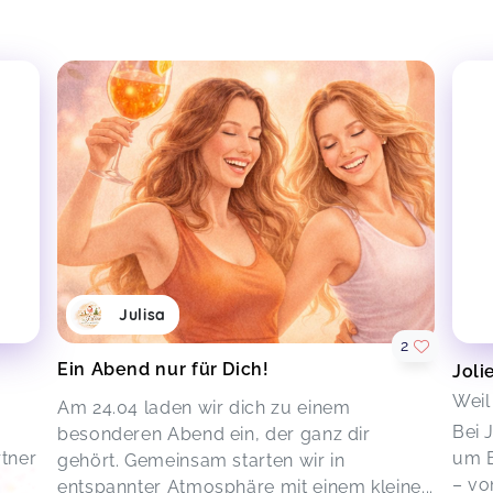
Julisa
2
Ein Abend nur für Dich!
Joli
Wei
Am 24.04 laden wir dich zu einem
Bei 
besonderen Abend ein, der ganz dir
rtner
um B
gehört. Gemeinsam starten wir in
– vo
entspannter Atmosphäre mit einem kleine...