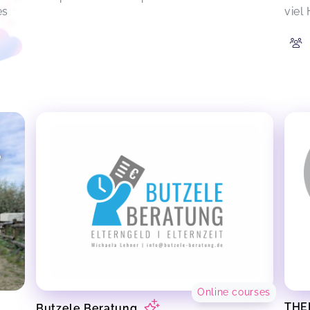
es
viel 
Online courses
THEK
Butzele Beratung