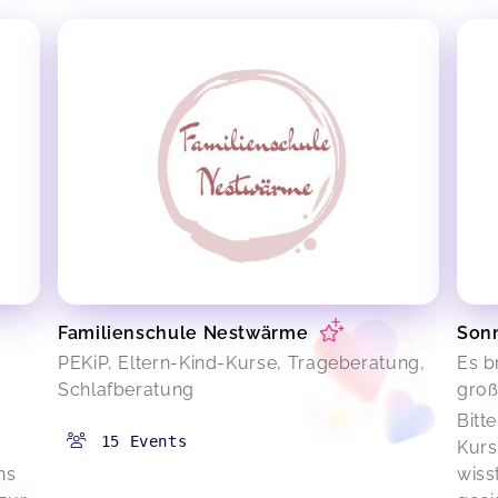
Familienschule Nestwärme
Son
PEKiP, Eltern-Kind-Kurse, Trageberatung,
Es b
Schlafberatung
groß
Bitt
15
Events
Kurs
ns
wiss