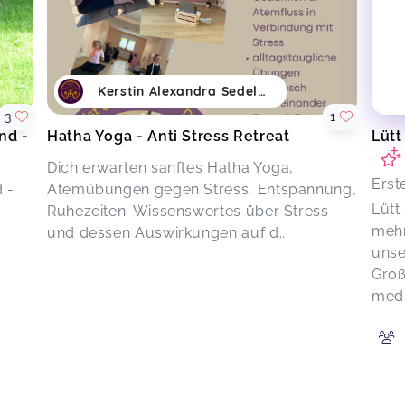
Kerstin Alexandra Sedelmaier
3
1
nd -
Hatha Yoga - Anti Stress Retreat
Lütt
Dich erwarten sanftes Hatha Yoga,
Erst
 -
Atemübungen gegen Stress, Entspannung,
Lütt
Ruhezeiten. Wissenswertes über Stress
mehr
und dessen Auswirkungen auf d...
unse
Groß
medi