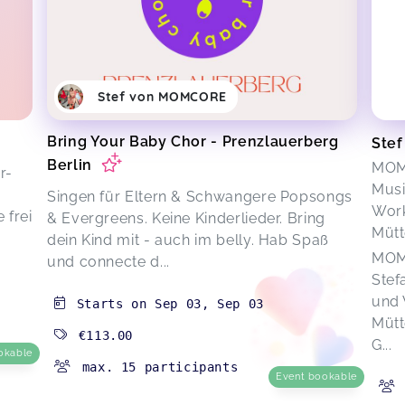
Stef von MOMCORE
Bring Your Baby Chor - Prenzlauerberg
Ste
Berlin
MOMC
r-
Musi
Singen für Eltern & Schwangere Popsongs
Work
 frei
& Evergreens. Keine Kinderlieder. Bring
Mütt
dein Kind mit - auch im belly. Hab Spaß
MOMC
und connecte d...
Stef
und 
Starts on
Sep 03
,
Sep 03
Mütt
€113.00
G...
okable
max. 15 participants
Event bookable