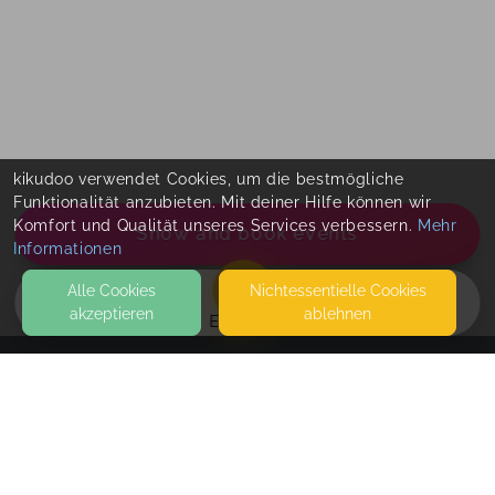
kikudoo verwendet Cookies, um die bestmögliche
Funktionalität anzubieten. Mit deiner Hilfe können wir
Komfort und Qualität unseres Services verbessern.
Mehr
Show and book events
Informationen
Alle Cookies
Nicht­essentielle Cookies
akzeptieren
ablehnen
EVENTS
KONTAKT
Siebenblatt Yoga
ZOLLNERSTR. 106
96052 BAMBERG