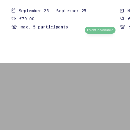
September 25
-
September 25
N
€79.00
max. 5 participants
Event bookable