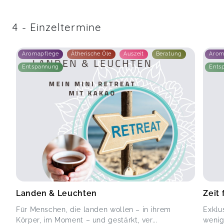
4 - Einzeltermine
Aromapflege
Ätherische Öle
Auszeit
Beratung
Arom
Entspannung
Ents
Landen & Leuchten
Zeit 
Für Menschen, die landen wollen – in ihrem
Exklu
Körper, im Moment – und gestärkt, ver...
wenig