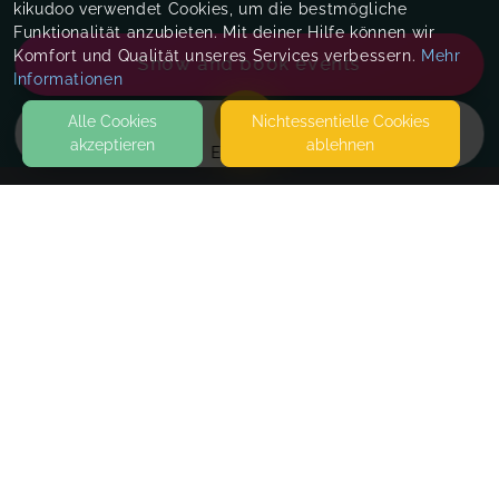
kikudoo verwendet Cookies, um die bestmögliche
Funktionalität anzubieten. Mit deiner Hilfe können wir
Komfort und Qualität unseres Services verbessern.
Mehr
Show and book events
Informationen
Alle Cookies
Nicht­essentielle Cookies
akzeptieren
ablehnen
EVENTS
KONTAKT
Steffi Marquardt-Schäfer
MAGDEBURG
SEITEN
WEITERFÜHRENDE LINKS
Yoga trifft Klang - InteressentInnen-Liste
Setze dich gerne auf die Warteliste, falls du an
FAQ
dem Termin. nicht teilnehmen kannst und über den
Blog
nächsten Termin informiert werden möchtest.
Imprint
Withdrawal form