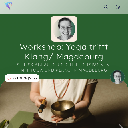
Workshop: Yoga trifft
Klang/ Magdeburg
STRESS ABBAUEN UND TIEF ENTSPANNEN 
MIT YOGA UND KLANG IN MAGDEBURG
9 ratings
Soon you will learn more about me here...
Liebe Steffi, danke für die wertvolle,
gemeinsame wie auch achtsame Zeit. Liebe
Grüße Angela
Angela,
Dec 04
Du hast uns wieder einmal toll angeleitet und