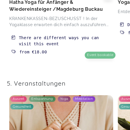
Hatha Yoga für Anfänger &
Yoga
Wiedereinsteiger /Magdeburg Buckau
Entde
KRANKENKASSEN-BEZUSCHUSST ! In der
Yogaklasse erwarten dich einfach auszuführen...
D
There are different ways you can
visit this event
from
€18.00
Event bookable
5. Veranstaltungen
Auszeit
Entspannung
Yoga
Meditation
Ausze
Gesundheit
Gesu