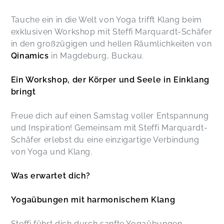
Entspannung hat mir sehr gut getan. Besonders
hervorheben möchte ich die durchgängig
Tauche ein in die Welt von Yoga trifft Klang beim
wohlwollende Atmosphäre untereinander. Es fiel
exklusiven Workshop mit Steffi Marquardt-Schäfer
mir leicht anzukommen und mich auf das
in den großzügigen und hellen Räumlichkeiten von
Geschehen einzulassen. Große Empfehlung!
Vielen Dank für Euer Engagement! Lisa :)
Qinamics
in Magdeburg, Buckau.
Küddelsmann,
Oct 07
Ein Workshop, der Körper und Seele in Einklang
bringt
Es war eine sehr schöne Erfahrung und ein
entspannter Samstag
Cindy,
Sep 29
Freue dich auf einen Samstag voller Entspannung
und Inspiration! Gemeinsam mit Steffi Marquardt-
Schäfer erlebst du eine einzigartige Verbindung
❤
von Yoga und Klang.
Gabriele,
Sep 29
Was erwartet dich?
Schön war’s! Danke! ☺️
Petra,
Sep 29
Yogaübungen mit harmonischem Klang
Steffi führt dich durch sanfte Yogaübungen,