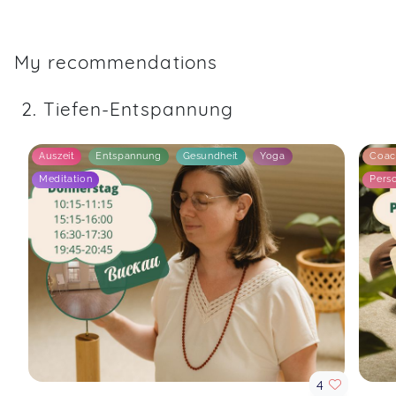
My recommendations
2. Tiefen-Entspannung
Auszeit
Entspannung
Gesundheit
Yoga
Coac
Meditation
Perso
4