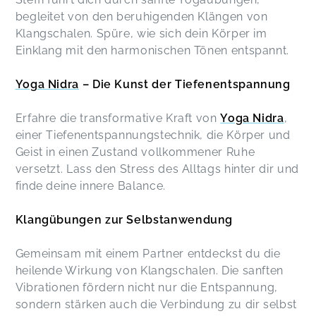
Es war einfach fantastisch,jede Zeit wieder
begleitet von den beruhigenden Klängen von
Anke,
May 12
Klangschalen. Spüre, wie sich dein Körper im
Einklang mit den harmonischen Tönen entspannt.
War sehr, sehr schön ☺️
Susanne,
May 12
Yoga Nidra
– Die Kunst der Tiefenentspannung
Erfahre die transformative Kraft von
Yoga Nidra
,
einer Tiefenentspannungstechnik, die Körper und
Geist in einen Zustand vollkommener Ruhe
versetzt. Lass den Stress des Alltags hinter dir und
finde deine innere Balance.
Klangübungen zur Selbstanwendung
Gemeinsam mit einem Partner entdeckst du die
heilende Wirkung von Klangschalen. Die sanften
Vibrationen fördern nicht nur die Entspannung,
sondern stärken auch die Verbindung zu dir selbst