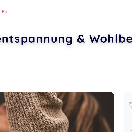
|
En
fentspannung & Wohlb
.