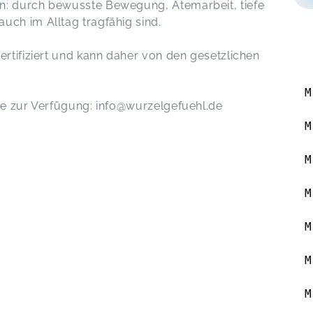
n: durch bewusste Bewegung, Atemarbeit, tiefe
uch im Alltag tragfähig sind.
ertifiziert und kann daher von den gesetzlichen
M
rne zur Verfügung: info@wurzelgefuehl.de
M
M
M
M
M
M