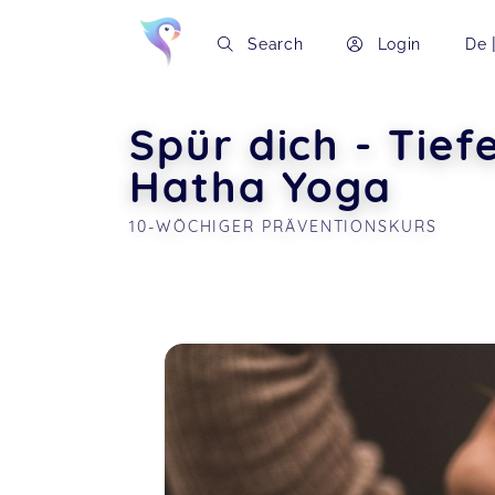
Search
Login
De
Spür dich - Tie
Hatha Yoga
10-WÖCHIGER PRÄVENTIONSKURS
Soon you will learn more about me here..