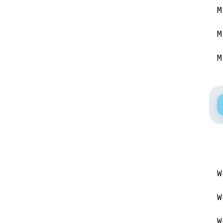
M
M
M
W
W
W