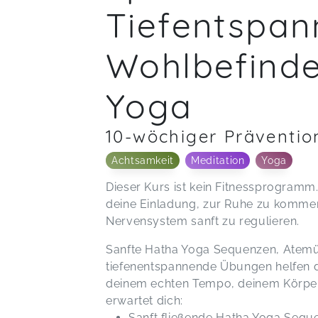
Tiefentspa
Wohlbefind
Yoga
10-wöchiger Präventio
Achtsamkeit
Meditation
Yoga
Dieser Kurs ist kein Fitnessprogramm.
deine Einladung, zur Ruhe zu kommen
Nervensystem sanft zu regulieren.
Sanfte Hatha Yoga Sequenzen, Atem
tiefenentspannende Übungen helfen d
deinem echten Tempo, deinem Körperg
erwartet dich:
Sanft fließende Hatha Yoga Sequ