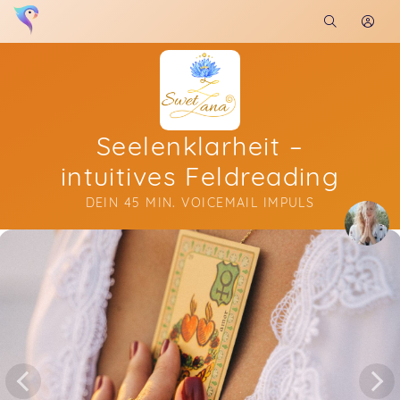
Seelenklarheit –
intuitives Feldreading
DEIN 45 MIN. VOICEMAIL IMPULS
Soon you will learn more about me here...