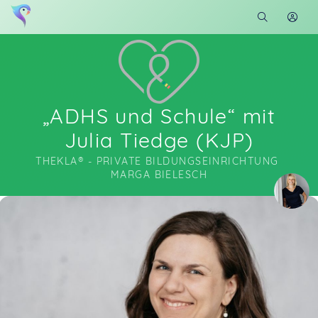
„ADHS und Schule“ mit
Julia Tiedge (KJP)
THEKLA® - PRIVATE BILDUNGSEINRICHTUNG 
MARGA BIELESCH
Soon you will learn more about me here...