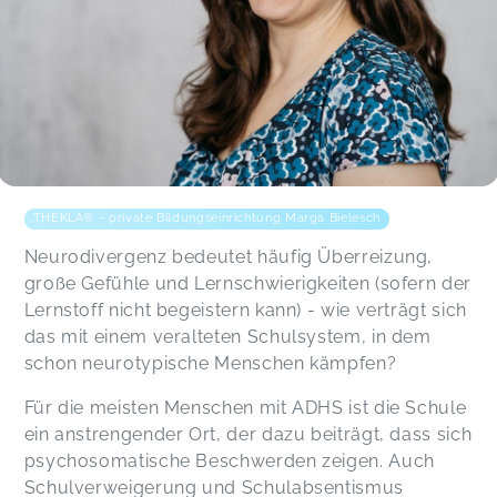
THEKLA® - private Bildungseinrichtung Marga Bielesch
Neurodivergenz bedeutet häufig Überreizung,
große Gefühle und Lernschwierigkeiten (sofern der
Lernstoff nicht begeistern kann) - wie verträgt sich
das mit einem veralteten Schulsystem, in dem
schon neurotypische Menschen kämpfen?
Für die meisten Menschen mit ADHS ist die Schule
ein anstrengender Ort, der dazu beiträgt, dass sich
psychosomatische Beschwerden zeigen. Auch
Schulverweigerung und Schulabsentismus