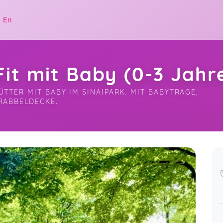
|
En
it mit Baby (0-3 Jahr
TER MIT BABY IM SINAIPARK. MIT BABYTRAGE, 
RABBELDECKE.
.