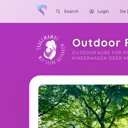
Search
Login
De
Outdoor F
OUTDOOR KURS FÜR MÜT
KINDERWAGEN ODER K
Soon you will learn more about me here..