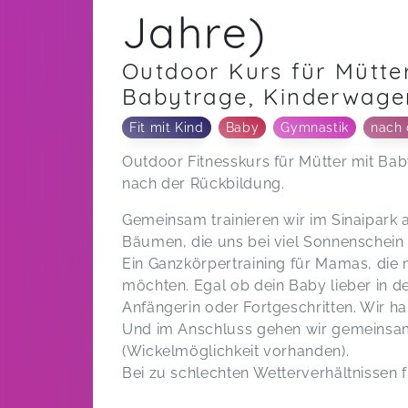
Jahre)
Outdoor Kurs für Mütter
Babytrage, Kinderwage
Fit mit Kind
Baby
Gymnastik
nach 
Outdoor Fitnesskurs für Mütter mit Ba
nach der Rückbildung.
Gemeinsam trainieren wir im Sinaipark 
Bäumen, die uns bei viel Sonnenschein
Ein Ganzkörpertraining für Mamas, die
möchten. Egal ob dein Baby lieber in d
Anfängerin oder Fortgeschritten. Wir 
Und im Anschluss gehen wir gemeinsam
(Wickelmöglichkeit vorhanden).
Bei zu schlechten Wetterverhältnissen fi