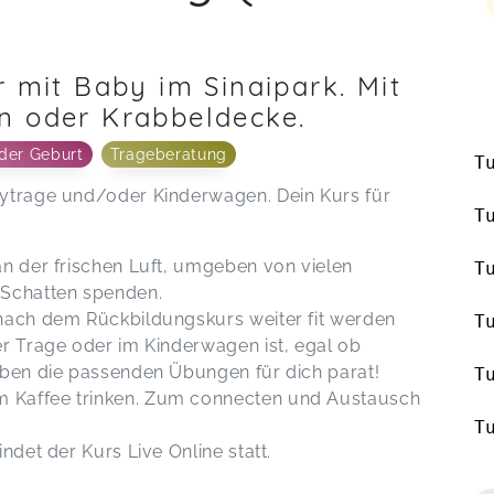
 mit Baby im Sinaipark. Mit
n oder Krabbeldecke.
der Geburt
Trageberatung
T
bytrage und/oder Kinderwagen. Dein Kurs für
T
an der frischen Luft, umgeben von vielen
T
 Schatten spenden.
 nach dem Rückbildungskurs weiter fit werden
T
er Trage oder im Kinderwagen ist, egal ob
haben die passenden Übungen für dich parat!
T
 Kaffee trinken. Zum connecten und Austausch
T
ndet der Kurs Live Online statt.