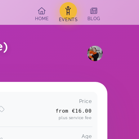
HOME
BLOG
EVENTS
e)
Price
from
€16.00
plus service fee
Age