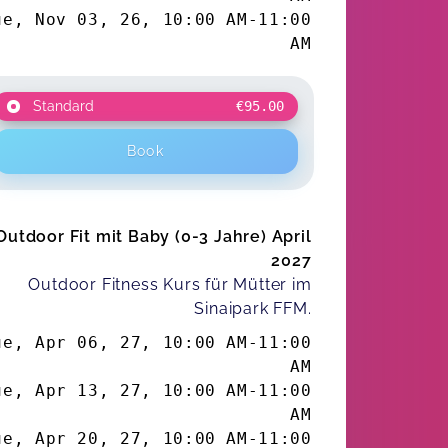
ue, Nov 03, 26
,
10:00 AM
-
11:00
AM
Standard
€95.00
Book
Outdoor Fit mit Baby (0-3 Jahre) April
2027
Outdoor Fitness Kurs für Mütter im
Sinaipark FFM.
ue, Apr 06, 27
,
10:00 AM
-
11:00
AM
ue, Apr 13, 27
,
10:00 AM
-
11:00
AM
ue, Apr 20, 27
,
10:00 AM
-
11:00