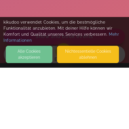
kikudoo verwendet Cookies, um die bestmögliche
Funktionalität anzubieten. Mit deiner Hilfe können wir
Komfort und Qualität unseres Services verbessern.
Mehr
Show and book events
Informationen
Alle Cookies
Nicht­essentielle Cookies
akzeptieren
ablehnen
EVENTS
KONTAKT
tragesternchen
GROSSMATTENSTR. 26
79219 STAUFEN
DIESE ADRESSE IST NICHT ZWINGEND DER
VERANSTALTUNGSORT. DEN VERANSTALTUNGSORT FINDEST
Babyzeit
DU BEIM JEWEILIGEN ANGEBOT.
Fri, Sep 25, 26
,
11:00 AM
-
12:00 PM
SEITEN