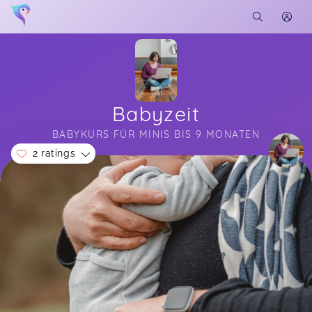
Babyzeit
BABYKURS FÜR MINIS BIS 9 MONATEN
2 ratings
Soon you will learn more about me here...
Ein wirklich toller Kurs zum Austausch über ganz
viele verschiedene Mama und Baby Themen.
Nina,
Mar 08
Katrin,
Mar 07