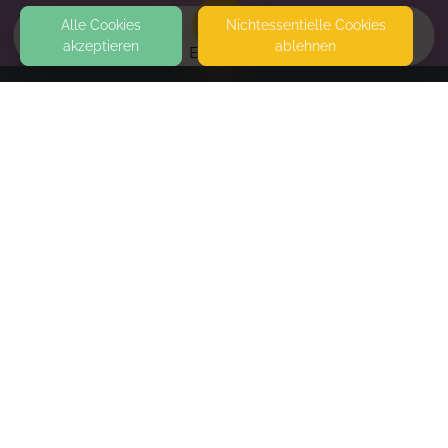
Alle Cookies
Nicht­essentielle Cookies
akzeptieren
ablehnen
EVENTS
KONTAKT
Viola Metze Veilchenfroh
SCHNEEHEIDE 79
29664 WALSRODE
SEITEN
WEITERFÜHRENDE LINKS
FAQ
Blog
Imprint
Withdrawal form
terms and conditions from provider
terms and conditions from kikudoo
Privacy policy of provider