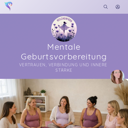
Mentale
Geburtsvorbereitung
VERTRAUEN, VERBINDUNG UND INNERE 
STÄRKE
Soon you will learn more about me here...