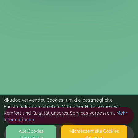
kikudoo verwendet Cookies, um die bestmögliche
Funktionalität anzubieten. Mit deiner Hilfe können wir
Komfort und Qualität unseres Services verbessern.
Mehr
Show and book events
Informationen
Alle Cookies
Nicht­essentielle Cookies
akzeptieren
ablehnen