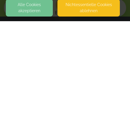
Alle Cookies
Nicht­essentielle Cookies
akzeptieren
ablehnen
EVENTS
KONTAKT
Wickelküken
UNTERE HAUPTSTRASSE 55
67363 LUSTADT
SEITEN
Stressfrei essen am Familientisch
WEITERFÜHRENDE LINKS
Spielstübchen
Hintergasse 18, 76865, Rohrbach
FAQ
Tue, Aug 25, 26
,
9:30 AM
-
11:30 AM
Blog
Imprint
Standard
€40.00
Withdrawal form
terms and conditions from kikudoo
Book
Privacy policy of kikudoo
Disclaimer