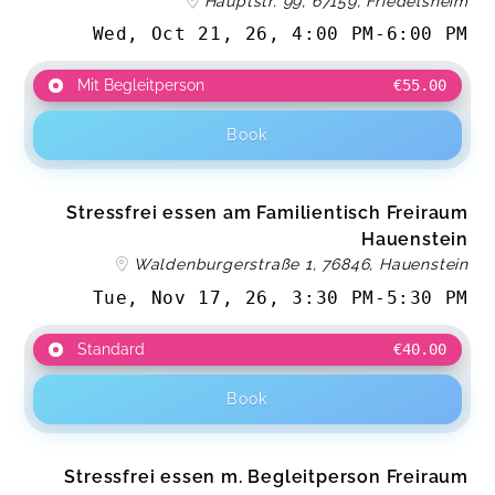
Hauptstr. 99, 67159, Friedelsheim
Wed, Oct 21, 26
,
4:00 PM
-
6:00 PM
Mit Begleitperson
€55.00
Book
Stressfrei essen am Familientisch Freiraum
Hauenstein
Waldenburgerstraße 1, 76846, Hauenstein
Tue, Nov 17, 26
,
3:30 PM
-
5:30 PM
Standard
€40.00
Book
Stressfrei essen m. Begleitperson Freiraum