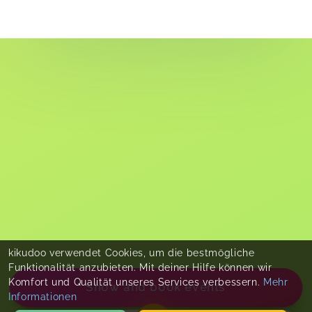
kikudoo verwendet Cookies, um die bestmögliche
Funktionalität anzubieten. Mit deiner Hilfe können wir
Komfort und Qualität unseres Services verbessern.
Mehr
Show and book events
Informationen