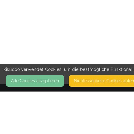
kikudoo verwendet Cookies, um die bestmögliche Funktionalit
Alle Cookies akzeptieren
Nicht­essentielle Cookies able
KONTAKT
Wonnekoje
AM SOPHIENHOF
24941 FLENSBURG
DIE WONNEKOJE BEFINDET SICH AUF DEM