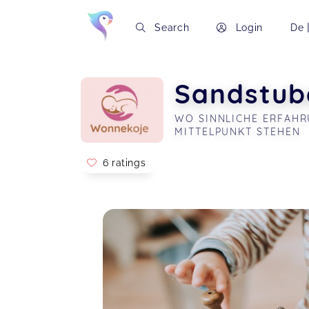
Search
Login
De
Sandstub
WO SINNLICHE ERFAHR
MITTELPUNKT STEHEN
6 ratings
Soon you will learn more about me here..