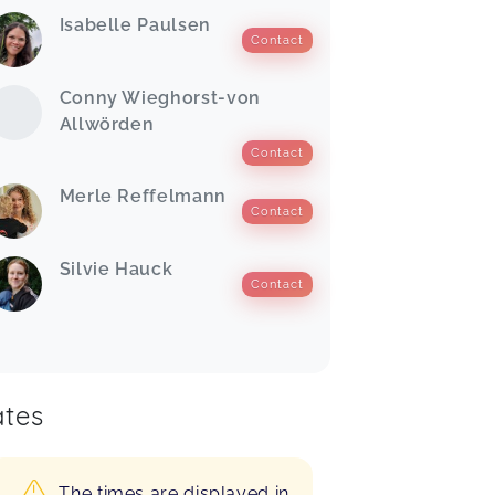
Isabelle Paulsen
Contact
Conny Wieghorst-von
Allwörden
Contact
Merle Reffelmann
Contact
Silvie Hauck
Contact
tes
The times are displayed in