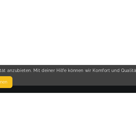
ät anzubieten. Mit deiner Hilfe können wir Komfort und Qualit
hnen
SEITEN
© 
WEITERFÜHRENDE LINKS
FAQ
Blog
Imprint