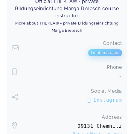
Official THEKLA® - private
Bildungseinrichtung Marga Bielesch course
instructor
More about THEKLA® - private Bildungseinrichtung
Marga Bielesch
Contact
Send message
Phone
-
Social Media
Instagram
Address
09131 Chemnitz
Show address on map