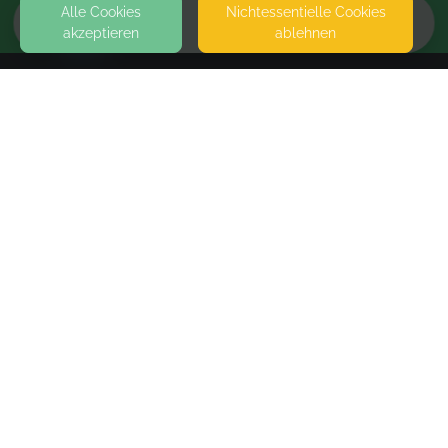
Alle Cookies
Nicht­essentielle Cookies
akzeptieren
ablehnen
HOME
KONTAKT
Wurzeln&Herzwege
09131 CHEMNITZ
SEITEN
WEITERFÜHRENDE LINKS
FAQ
Blog
Imprint
Withdrawal form
terms and conditions from provider
terms and conditions from kikudoo
Privacy policy of provider
Privacy policy of kikudoo