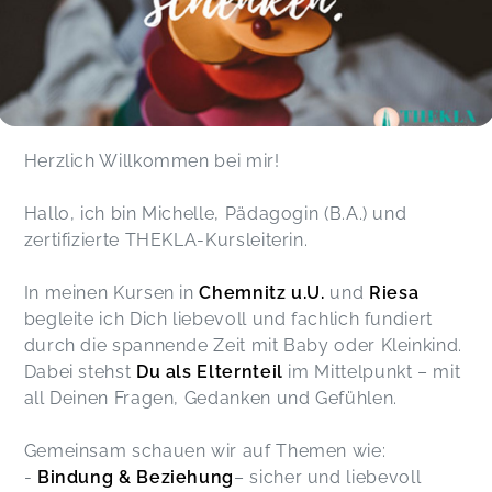
Herzlich Willkommen bei mir!
Hallo, ich bin Michelle, Pädagogin (B.A.) und
zertifizierte THEKLA-Kursleiterin.
In meinen Kursen in
Chemnitz u.U.
und
Riesa
begleite ich Dich liebevoll und fachlich fundiert
durch die spannende Zeit mit Baby oder Kleinkind.
Dabei stehst
Du als Elternteil
im Mittelpunkt – mit
all Deinen Fragen, Gedanken und Gefühlen.
Gemeinsam schauen wir auf Themen wie:
-
Bindung & Beziehung
– sicher und liebevoll