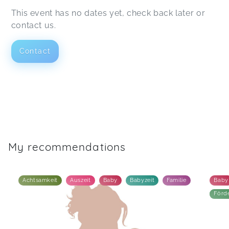
This event has no dates yet, check back later or
contact us.
Contact
My recommendations
Achtsamkeit
Auszeit
Baby
Babyzeit
Familie
Baby
Förd