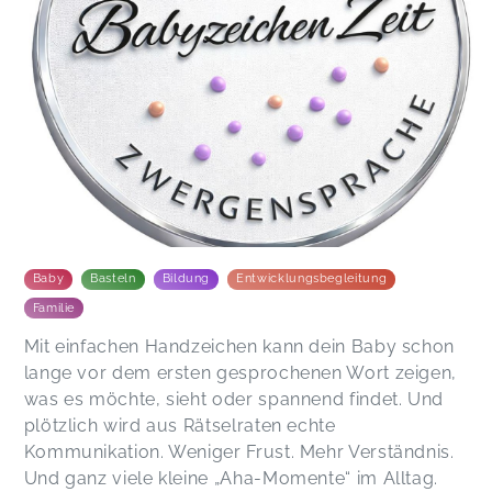
babygerecht, gemütlich und herzlich vorbereitet
und die Atmosphäre in der Gruppe war durchweg
angenehm und wertvoll. Ich bin überzeugte
Zwergensprachlerin und habe einige Mamas
schon mit dem Gebärdenfieber angesteckt 😊
Absolute und klare Empfehlung für jeden
Mensch, der mit kleinen Zwergen
bedürfnisorientiert leben und umgehen will 🫶
Astrid,
Jun 26
Baby
Basteln
Bildung
Entwicklungsbegleitung
Familie
Mit einfachen Handzeichen kann dein Baby schon
lange vor dem ersten gesprochenen Wort zeigen,
was es möchte, sieht oder spannend findet. Und
plötzlich wird aus Rätselraten echte
Kommunikation. Weniger Frust. Mehr Verständnis.
Und ganz viele kleine „Aha-Momente“ im Alltag.