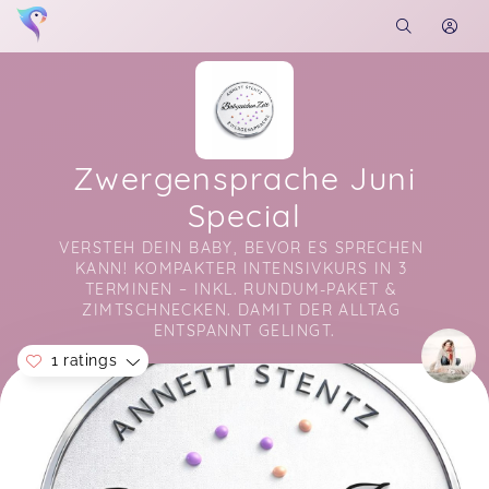
Zwergensprache Juni
Special
VERSTEH DEIN BABY, BEVOR ES SPRECHEN 
KANN! KOMPAKTER INTENSIVKURS IN 3 
TERMINEN – INKL. RUNDUM-PAKET & 
ZIMTSCHNECKEN. DAMIT DER ALLTAG 
ENTSPANNT GELINGT.
1 ratings
Soon you will learn more about me here...
Annett ist ein absoluter Herzensmensch und gibt
ihr Know-how mit so viel Engagement und
Überzeugung weiter, dass man sich einfach nur
wohlfühlen kann. Die Räumlichkeiten sind super