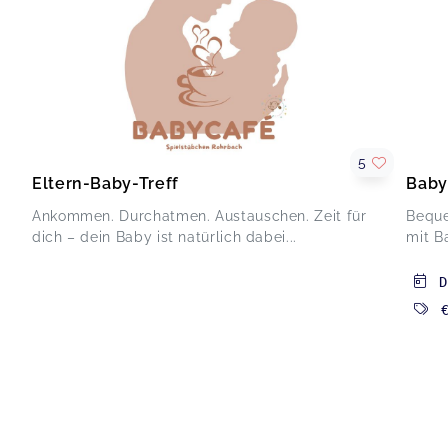
5
Eltern-Baby-Treff
Baby
Ankommen. Durchatmen. Austauschen. Zeit für
Beque
dich – dein Baby ist natürlich dabei...
mit B
D