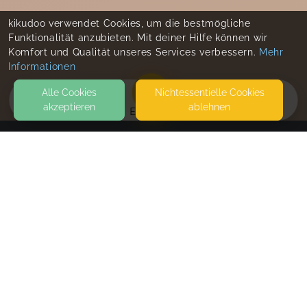
kikudoo verwendet Cookies, um die bestmögliche
Funktionalität anzubieten. Mit deiner Hilfe können wir
Komfort und Qualität unseres Services verbessern.
Mehr
Informationen
Alle Cookies
Nicht­essentielle Cookies
akzeptieren
ablehnen
EVENTS
KONTAKT
Annett Stentz- Babyzeichen mit Zwergensprache
HINTERGASSE 18
76865 ROHRBACH
SPIELSTÜBCHEN ROHRBACH
SEITEN
WEITERFÜHRENDE LINKS
FAQ