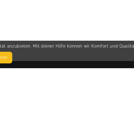
ät anzubieten. Mit deiner Hilfe können wir Komfort und Qualit
hnen
SEITEN
© 
WEITERFÜHRENDE LINKS
FAQ
Blog
Imprint
Withdrawal form
terms and conditions from provider
terms and conditions from kikudoo