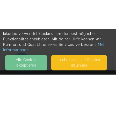
kikudoo verwendet Cookies, um die bestmögliche
Funktionalität anzubieten. Mit deiner Hilfe können wir
Komfort und Qualität unseres Services verbessern.
Mehr
Informationen
Alle Cookies
Nicht­essentielle Cookies
akzeptieren
ablehnen
HOME
KONTAKT
Agnes Danklmaier - FamilienPraxis Angath
DORFPLATZ 6, 1. STOCK
6321 ANGATH
SEITEN