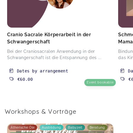
Cranio Sacrale Körperarbeit in der
Schme
Schwangerschaft
Mama
Bei der Craniosacralen Anwendung in der
Bindun
Schwangerschaft ist die Entspannung des ...
das Kin
Dates by arrangement
D
€60.00
€
Event bookable
Workshops & Vorträge
Ätherische Öle
Ausbildung
Babyzeit
Beratung