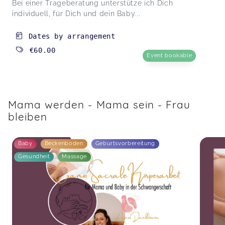
Bei einer Trageberatung unterstütze ich Dich
individuell, für Dich und dein Baby...
Dates by arrangement
€60.00
Event bookable
Mama werden - Mama sein - Frau
bleiben
Baby
Beckenboden
Geburtsvorbereitung
Gesundheit
Massage