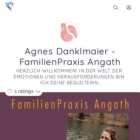
Agnes Danklmaier -
FamilienPraxis Angath
HERZLICH WILLKOMMEN! IN DER WELT DER 
EMOTIONEN UND HERAUSFORDERUNGEN BIN 
ICH DEINE BEGLEITERIN.
1 ratings
Soon you will learn more about me here...
Erste Kontakte unter Gleichaltrige - Bindung und Autonomie
Elisabeth,
Oct 30