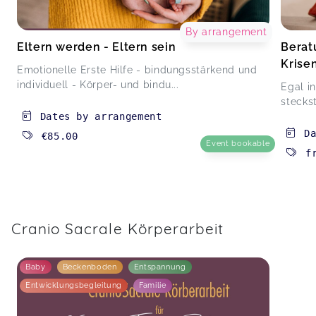
By arrangement
Eltern werden - Eltern sein
Berat
Krise
Emotionelle Erste Hilfe - bindungsstärkend und
individuell - Körper- und bindu...
Egal i
steckst
Dates by arrangement
D
€85.00
Event bookable
f
Cranio Sacrale Körperarbeit
Baby
Beckenboden
Entspannung
Entwicklungsbegleitung
Familie