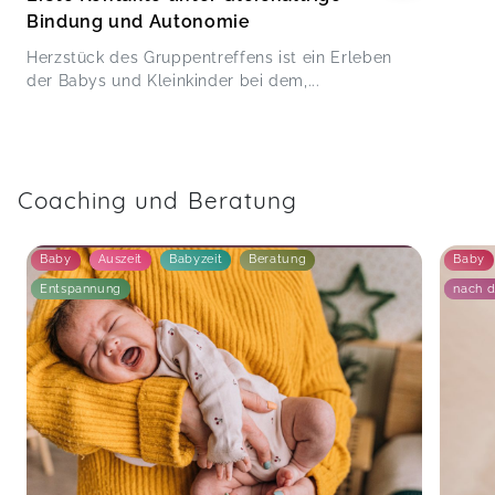
Bindung und Autonomie
Herzstück des Gruppentreffens ist ein Erleben
der Babys und Kleinkinder bei dem,...
Coaching und Beratung
Baby
Auszeit
Babyzeit
Beratung
Baby
Entspannung
nach d