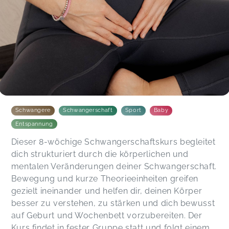
Aufzeichnungen zum Nachholen der Übungen bei
meiner Abwesenheit. Ganz besonders gefallen
hat mir, dass du auch spontan auf
Gegebenheiten (bei mir die
Symphysenschmerzen) eingegangen bist.
Dadurch, dass du selbst Mama bist, habe ich
mich besonders mit meinen Wehwehchen
verstanden gefühlt. Ich hoffe, dass du noch viele
Schwangere und Mamas unterstützen kannst und
freue mich schon jetzt auf den Rückbildungskurs
Schwangere
Schwangerschaft
Sport
Baby
bei dir.
Entspannung
Stephanie,
Apr 16
Dieser 8-wöchige Schwangerschaftskurs begleitet
dich strukturiert durch die körperlichen und
mentalen Veränderungen deiner Schwangerschaft.
Ann-Kathrin,
Jan 22
Bewegung und kurze Theorieeinheiten greifen
gezielt ineinander und helfen dir, deinen Körper
besser zu verstehen, zu stärken und dich bewusst
auf Geburt und Wochenbett vorzubereiten. Der
Kurs findet in fester Gruppe statt und folgt einem