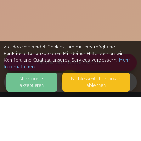
kikudoo verwendet Cookies, um die bestmögliche
Funktionalität anzubieten. Mit deiner Hilfe können wir
Komfort und Qualität unseres Services verbessern.
Mehr
Show and book events
Informationen
Alle Cookies
Nicht­essentielle Cookies
akzeptieren
ablehnen
EVENTS
KONTAKT
aktivMAMA
HAMBURGER STRASSE 4-8
21465 REINBEK
1. OG BALLETTSCHULE FRIDERIKE VON WOEDKE