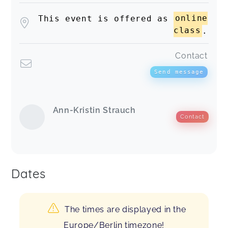
This event is offered as
online
class
.
Contact
Send message
Ann-Kristin Strauch
Contact
Dates
The times are displayed in the
Europe/Berlin timezone!