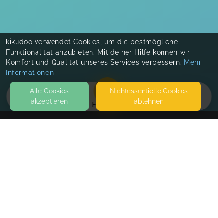
kikudoo verwendet Cookies, um die bestmögliche
Funktionalität anzubieten. Mit deiner Hilfe können wir
Komfort und Qualität unseres Services verbessern.
Mehr
Informationen
Alle Cookies
Nicht­essentielle Cookies
akzeptieren
ablehnen
EVENTS
KONTAKT
Eifelzwerge Familienzeit
54552 ELLSCHEID
SEITEN
WEITERFÜHRENDE LINKS
FAQ