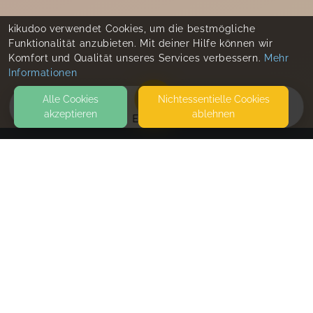
kikudoo verwendet Cookies, um die bestmögliche
Funktionalität anzubieten. Mit deiner Hilfe können wir
Komfort und Qualität unseres Services verbessern.
Mehr
Informationen
Alle Cookies
Nicht­essentielle Cookies
akzeptieren
ablehnen
EVENTS
KONTAKT
Aloha Baby - Familienbegleitung Franzi Mayer
REEKAMP 140
22415 HAMBURG
SEITEN
WEITERFÜHRENDE LINKS
FAQ
Blog