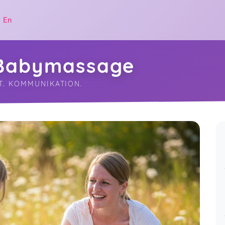
|
En
Babymassage
T. KOMMUNIKATION.
.