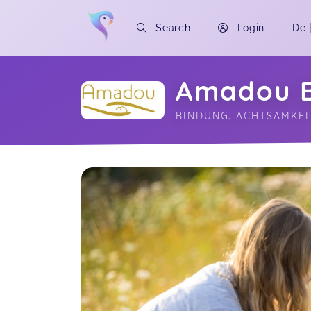
Search
Login
De
Amadou 
BINDUNG. ACHTSAMKEI
Soon you will learn more about me here..