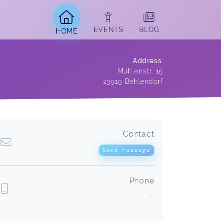
EVENTS
BLOG
HOME
Address
:
Mühlenstr. 15
23919
Behlendorf
Contact
Send message
Phone
-