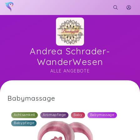
Andrea Schrader-
WanderWesen
ALLE ANGEBOTE
Soon you will learn more about me here...
Babymassage
Achtsamkeit
Aromapflege
Baby
Babymassage
Babypflege