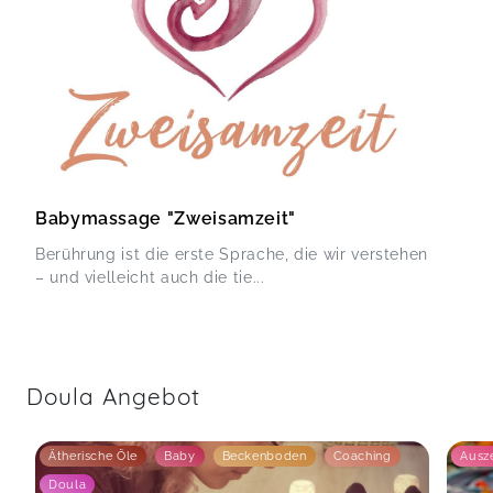
Babymassage "Zweisamzeit"
Berührung ist die erste Sprache, die wir verstehen
– und vielleicht auch die tie...
Doula Angebot
Ätherische Öle
Baby
Beckenboden
Coaching
Ausze
Doula