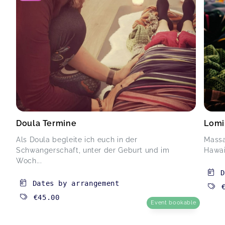
Doula Termine
Lomi
Als Doula begleite ich euch in der
Massa
Schwangerschaft, unter der Geburt und im
Hawai
Woch...
D
Dates by arrangement
€45.00
Event bookable