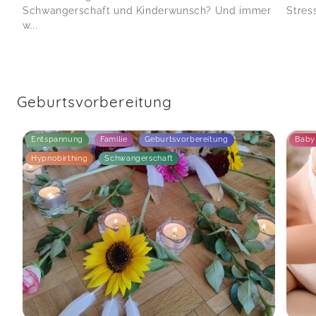
Schwangerschaft und Kinderwunsch? Und immer
Stres
w...
Geburtsvorbereitung
Entspannung
Familie
Geburtsvorbereitung
Baby
Hypnobirthing
Schwangerschaft