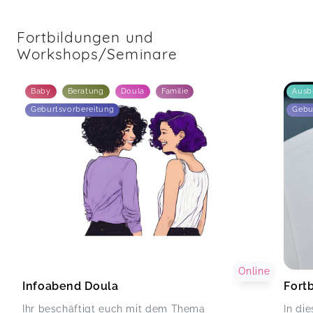
Fortbildungen und
Workshops/Seminare
Baby
Beratung
Doula
Familie
Ausb
Geburtsvorbereitung
Gebu
Online
Infoabend Doula
Fort
Ihr beschäftigt euch mit dem Thema
In di