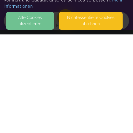
Komfort und Qualität unseres Services verbessern.
Mehr
Informationen
Alle Cookies
Nicht­essentielle Cookies
akzeptieren
ablehnen
EVENTS
KONTAKT
Angelika Kaufmann
TRIFELSSTRASSE 11
66954 PIRMASENS
SEITEN
WEITERFÜHRENDE LINKS
FAQ
Blog
Imprint
Withdrawal form
terms and conditions from kikudoo