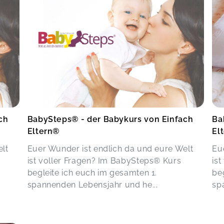
ch
BabySteps® - der Babykurs von Einfach
Ba
Eltern®
El
elt
Euer Wunder ist endlich da und eure Welt
Eu
ist voller Fragen? Im BabySteps® Kurs
is
begleite ich euch im gesamten 1.
be
spannenden Lebensjahr und he...
sp