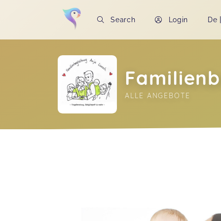
Search
Login
De
Familienb
ALLE ANGEBOTE
Soon you will learn more about me here..