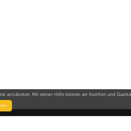
ät anzubieten. Mit deiner Hilfe können wir Komfort und Qualit
hnen
SEITEN
© 
WEITERFÜHRENDE LINKS