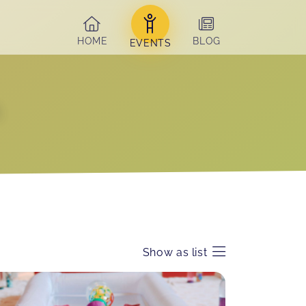
HOME
BLOG
EVENTS
h
Show as list