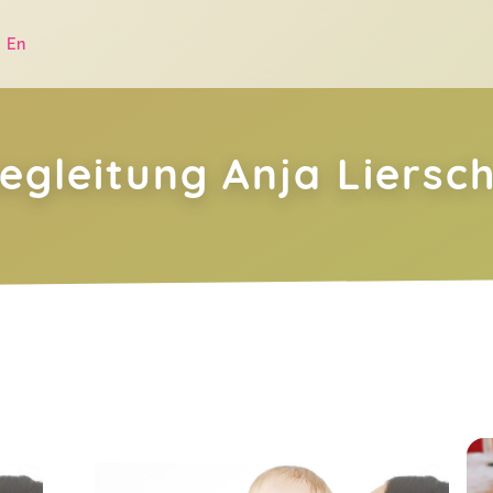
|
En
egleitung Anja Liersc
.