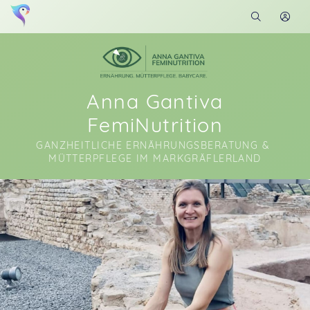
Anna Gantiva
FemiNutrition
GANZHEITLICHE ERNÄHRUNGSBERATUNG & 
MÜTTERPFLEGE IM MARKGRÄFLERLAND
Soon you will learn more about me here...