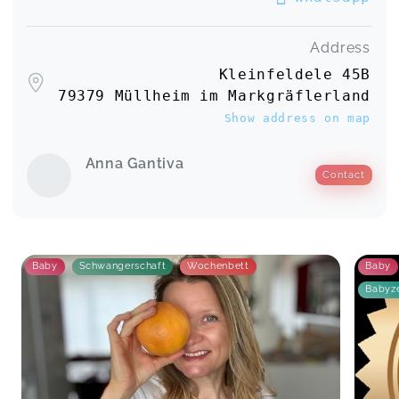
Address
Kleinfeldele 45B
79379 Müllheim im Markgräflerland
Show address on map
Anna Gantiva
Contact
Baby
Schwangerschaft
Wochenbett
Baby
Babyze