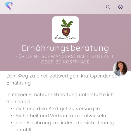
Ernährungsberatung
FÜR DEINE SCHWANGERSCHAFT, STILLZEIT 
ODER BEIKOSTPHASE
Soon you will learn more about me here...
Dein Weg zu einer vollwertigen, kraftspendenden
Ernährung.
In meiner Ernährungsberatung unterstütze ich
dich dabei,
dich und dein Kind gut zu versorgen
Sicherheit und Vertrauen zu entwickeln
eine Ernährung zu finden, die sich stimmig
anfühlt