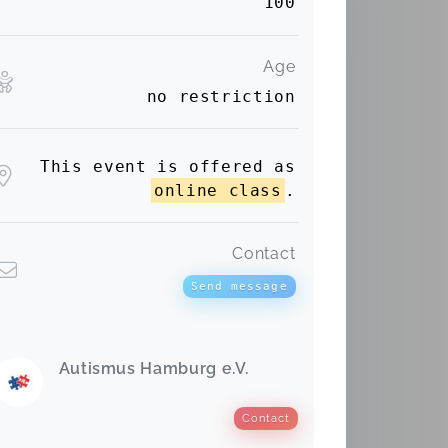
100
Age
no restriction
This event is offered as
online class
.
Contact
Send message
Autismus Hamburg e.V.
Contact