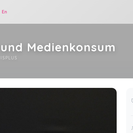
|
En
 und Medienkonsum
TISPLUS
.