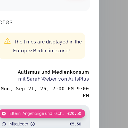
ates
The times are displayed in the
Europe/Berlin timezone!
Autismus und Medienkonsum
mit Sarah Weber von AutsPlus
Mon, Sep 21, 26
,
7:00 PM
-
9:00
PM
Eltern, Angehörige und Fachkräfte
€20.50
Mitglieder
€5.50