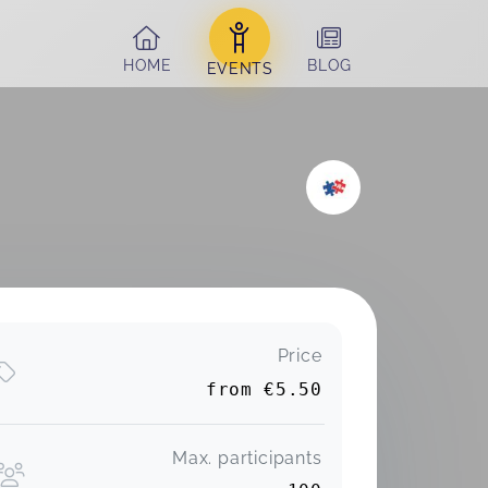
HOME
BLOG
EVENTS
Price
from
€5.50
Max. participants