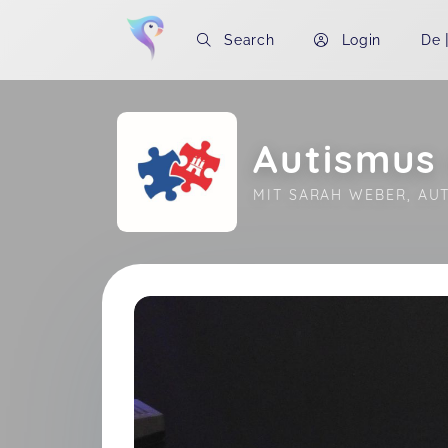
Search
Login
De
Autismus
MIT SARAH WEBER, AU
Soon you will learn more about me here..