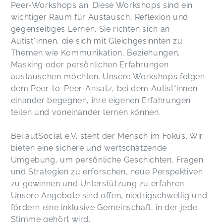
Peer-Workshops an. Diese Workshops sind ein
wichtiger Raum für Austausch, Reflexion und
gegenseitiges Lernen. Sie richten sich an
Peer-Workshop - Selbstakzeptanz
Micha,
Jan 11
Autist*innen, die sich mit Gleichgesinnten zu
Themen wie Kommunikation, Beziehungen,
Masking oder persönlichen Erfahrungen
Vielen Dank für den wertvollen Workshop ♥️
austauschen möchten. Unsere Workshops folgen
Peer-Workshop - Selbstakzeptanz
dem Peer-to-Peer-Ansatz, bei dem Autist*innen
Nicole,
Jan 11
einander begegnen, ihre eigenen Erfahrungen
teilen und voneinander lernen können.
Verständnis und Solidarität!
Peer-Workshop - Ableismus
Bei autSocial e.V. steht der Mensch im Fokus. Wir
Micha,
Dec 11
bieten eine sichere und wertschätzende
Umgebung, um persönliche Geschichten, Fragen
und Strategien zu erforschen, neue Perspektiven
Peer-Workshop - Ableismus
zu gewinnen und Unterstützung zu erfahren.
Sabrina,
Dec 07
Unsere Angebote sind offen, niedrigschwellig und
fördern eine inklusive Gemeinschaft, in der jede
Stimme gehört wird.