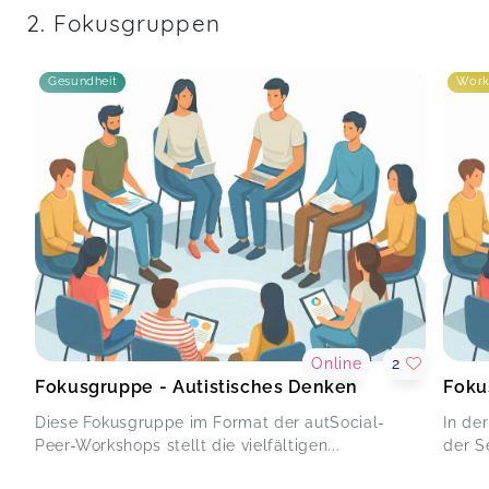
Peer-Workshop - Autistische Arbeitswelten
2. Fokusgruppen
Johanna,
Aug 18
Gesundheit
Work
Peer-Workshop - Autistische Arbeitswelten
Corinna,
Aug 18
Vielen Dank für den intensiven und persönlichen
Austausch!
Peer-Workshop - Autistische Arbeitswelten
Martin,
Aug 17
Peer-Workshop - Autistische Arbeitswelten
Online
2
Lena,
Aug 17
Fokusgruppe - Autistisches Denken
Foku
Diese Fokusgruppe im Format der autSocial-
In de
Peer-Workshops stellt die vielfältigen...
der Se