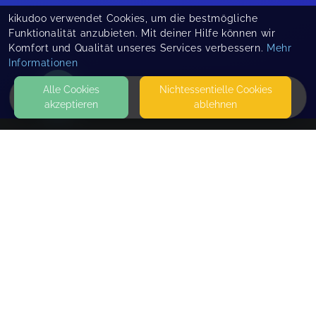
kikudoo verwendet Cookies, um die bestmögliche
Funktionalität anzubieten. Mit deiner Hilfe können wir
Komfort und Qualität unseres Services verbessern.
Mehr
Informationen
Alle Cookies
Nicht­essentielle Cookies
akzeptieren
ablehnen
HOME
KONTAKT
autSocial e.V.
SEITEN
WEITERFÜHRENDE LINKS
FAQ
Blog
Imprint
Withdrawal form