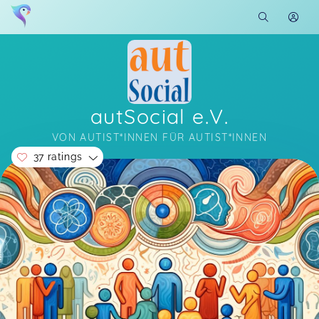
autSocial e.V.
VON AUTIST*INNEN FÜR AUTIST*INNEN
37 ratings
Soon you will learn more about me here...
Super moderiert, danke an alle Beteiligten!
5 more ratings...
Peer-Workshop - Energiehaushalt
Julia,
Jun 01
Show all ratings
Vielen Dank! Es war ein super interessanter und
spannender Austausch!
Fokusgruppe - Autistisches Denken
Marina,
Apr 05