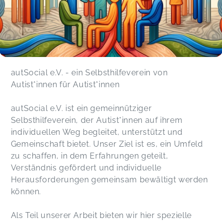
Unterstützend und inspirierend
Fokusgruppe - Autistisches Denken
Michaela,
Apr 05
autSocial e.V. - ein Selbsthilfeverein von
Peer-Workshop - Selbstakzeptanz
Autist*innen für Autist*innen
Heike,
Jan 12
autSocial e.V. ist ein gemeinnütziger
Vielen Dank für den wertvollen Austausch.
Selbsthilfeverein, der Autist*innen auf ihrem
Peer-Workshop - Selbstakzeptanz
individuellen Weg begleitet, unterstützt und
Claudia,
Jan 11
Gemeinschaft bietet. Unser Ziel ist es, ein Umfeld
zu schaffen, in dem Erfahrungen geteilt,
Nochmal vielen Dank an alle Beteiligten für
Verständnis gefördert und individuelle
diesen wundervollen Workshop. Ich habe mich
Herausforderungen gemeinsam bewältigt werden
auf einer ganz neuen Ebene gesehen und gehört
können.
gefühlt. ♡
Peer-Workshop - Selbstakzeptanz
Madlen,
Jan 11
Als Teil unserer Arbeit bieten wir hier spezielle