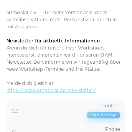
Peer-Workshop - Ableismus
Heike,
Dec 07
autSocial e.V. - Für mehr Verständnis, mehr
Gemeinschaft und mehr Perspektiven im Leben
mit Autismus.
Peer-Workshop - Selbstakzeptanz
Anna,
Nov 02
Newsletter für aktuelle Informationen
Wenn du dich für unsere Peer-Workshops
interessierst, empfehlen wir dir unseren SIAM-
Peer-Workshop - Autistische Identität
Newsletter. Dort informieren wir regelmäßig über
Anna,
Nov 02
neue Workshop-Termine und frei Plätze.
Melde dich gleich an:
Peer-Workshop - Selbstakzeptanz
https://www.autsocial.de/newsletter/
Sabrina,
Nov 02
Contact
Sehr hilfreicher, schöner Workshop mit vielen
Send message
neuen Eindrücken, danke euch fürs Organisieren
und Zusammenbringen.
Phone
Peer-Workshop - Autistische Arbeitswelten