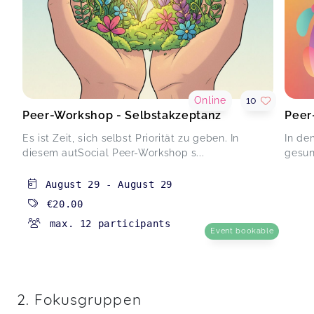
Online
10
Peer-Workshop - Selbstakzeptanz
Peer
Es ist Zeit, sich selbst Priorität zu geben. In
In de
diesem autSocial Peer-Workshop s...
gesun
August 29
-
August 29
€20.00
max. 12 participants
Event bookable
2. Fokusgruppen