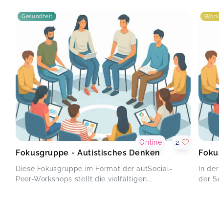
Gesundheit
Work
Online
2
Fokusgruppe - Autistisches Denken
Foku
Diese Fokusgruppe im Format der autSocial-
In de
Peer-Workshops stellt die vielfältigen...
der Se