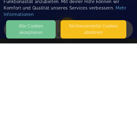
Funktionalität anzubieten. Mit deiner Hilfe können wir
Komfort und Qualität unseres Services verbessern.
Mehr
Informationen
Alle Cookies
Nicht­essentielle Cookies
akzeptieren
ablehnen
EVENTS
KONTAKT
autSocial e.V.
SEITEN
WEITERFÜHRENDE LINKS
FAQ
Blog
Imprint
Withdrawal form
terms and conditions from kikudoo
Privacy policy of kikudoo