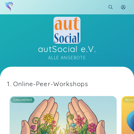
autSocial e.V.
ALLE ANGEBOTE
Soon you will learn more about me here...
1. Online-Peer-Workshops
Gesundheit
Work