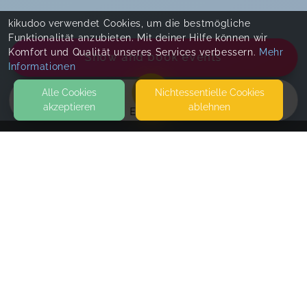
kikudoo verwendet Cookies, um die bestmögliche
Funktionalität anzubieten. Mit deiner Hilfe können wir
Komfort und Qualität unseres Services verbessern.
Mehr
Show and book events
Informationen
Alle Cookies
Nicht­essentielle Cookies
akzeptieren
ablehnen
EVENTS
KONTAKT
AVASARA
LUTHERSTRASSE 11
93105 TEGERNHEIM
SEITEN
Segnungsfeier
WEITERFÜHRENDE LINKS
Terminvereinbarung nach erfolgreicher Buchung.
FAQ
Blog