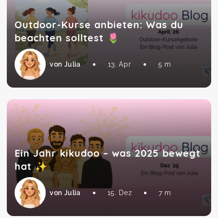
Outdoor-Kurse anbieten: Was du
beachten solltest 🌷
von Julia
13. Apr
5 m
Ein Jahr kikudoo – was 2025 bewegt
hat ✨
von Julia
15. Dez
7 m