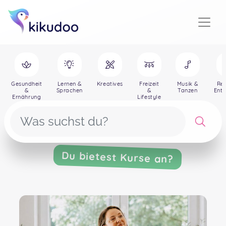
Gesundheit
Lernen &
Kreatives
Freizeit
Musik &
Rei
&
Sprachen
&
Tanzen
Ent
Ernährung
Lifestyle
Du bietest Kurse an?