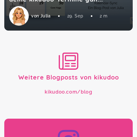
von Julia
29. Sep
2 m
Weitere Blogposts von kikudoo
kikudoo.com/blog