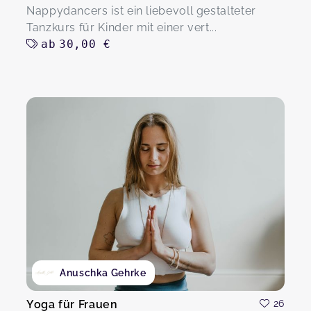
Nappydancers ist ein liebevoll gestalteter
Tanzkurs für Kinder mit einer vert...
ab
30,00 €
Anuschka Gehrke
Yoga für Frauen
26