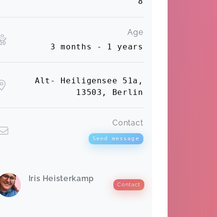
8
Age
3 months - 1 years
Alt- Heiligensee 51a,
13503, Berlin
Contact
Send message
Iris Heisterkamp
Contact