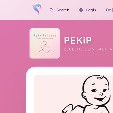
Search
Login
De
PEKiP
BEGLEITE DEIN BABY 
Soon you will learn more about me here..