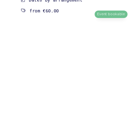
from
€60.00
Event bookable