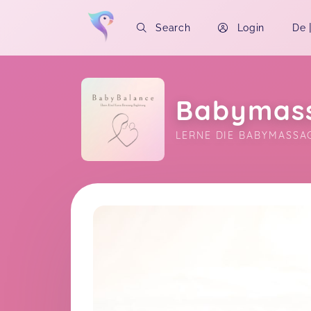
Search
Login
De
Babymas
LERNE DIE BABYMASSA
Soon you will learn more about me here..