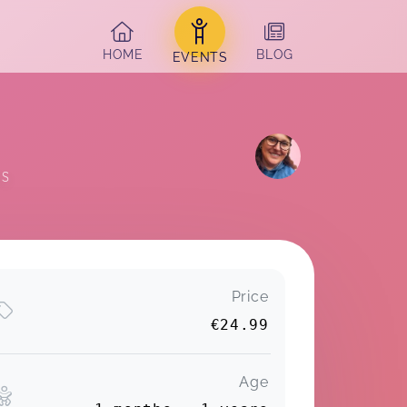
HOME
BLOG
EVENTS
RS
Price
€24.99
Age