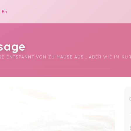
|
En
sage
GE ENTSPANNT VON ZU HAUSE AUS , ABER WIE IM KU
.