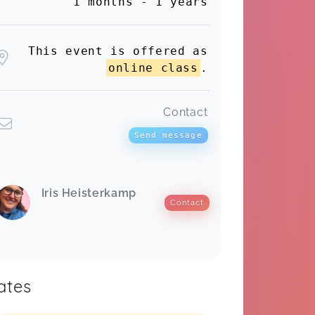
1 months - 1 years
This event is offered as
online class
.
Contact
Send message
Iris Heisterkamp
Contact
ates