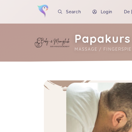
Search
Login
De
Papakurs
MASSAGE / FINGERSPIE
Soon you will learn more about me here..