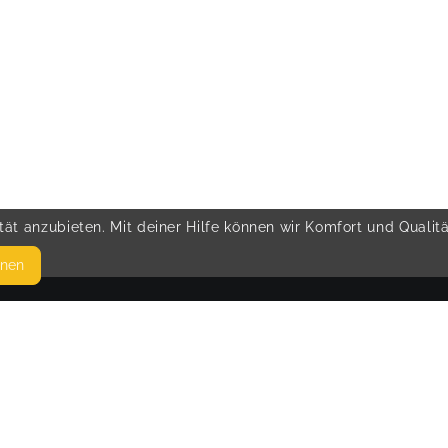
ät anzubieten. Mit deiner Hilfe können wir Komfort und Qualit
hnen
SEITEN
© 
WEITERFÜHRENDE LINKS
FAQ
Blog
Imprint