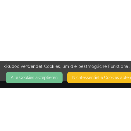
kikudoo verwendet Cookies, um die bestmögliche Funktionalit
Alle Cookies akzeptieren
Nicht­essentielle Cookies able
KONTAKT
Baby- & Mamiglück
LANGACKER 14
67680 NEUHEMSBACH
DIES IST MEINE PRIVATE ADRESSE. HIER FINDEN
KEINE KURSE ODER MASSAGEN STATT. VON