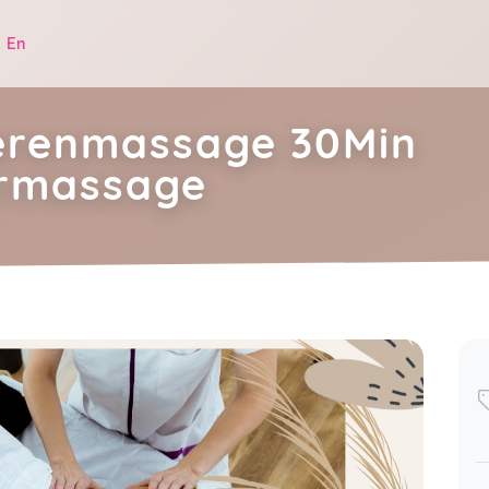
|
En
renmassage 30Min
ermassage
.