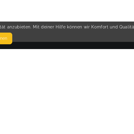
ät anzubieten. Mit deiner Hilfe können wir Komfort und Qualit
hnen
SEITEN
© 
WEITERFÜHRENDE LINKS
FAQ
Blog
Imprint
Withdrawal form
terms and conditions from provider
O
terms and conditions from kikudoo
Privacy policy of provider
Privacy policy of kikudoo
Disclaimer