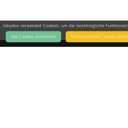
kikudoo verwendet Cookies, um die bestmögliche Funktionalit
Alle Cookies akzeptieren
Nicht­essentielle Cookies able
KONTAKT
Baby- & Mamiglück
LANGACKER 14
67680 NEUHEMSBACH
DIES IST MEINE PRIVATE ADRESSE. HIER FINDEN
KEINE KURSE ODER MASSAGEN STATT. VON
NEUHEMSBACH AUS BERECHNE ICH DIE
FAHRTKOSTEN FÜR DIE HAUSBESUCHE. BIS 10
INKL.,AB DEM 10. KM, BERECHNE ICH 50CENT PR
KM.