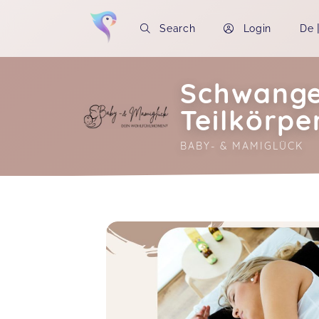
Search
Login
De
Schwange
Teilkörp
BABY- & MAMIGLÜCK
Soon you will learn more about me here..