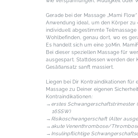
wie Verspannungen, Müdigkeit oder W
Gerade bei der Massage „Mami Flow“ i
Anwendung ideal, um den Körper zu en
individuell abgestimmte Teilmassage 
Wohlbefinden, genau dort, wo es ger
Es handelt sich um eine 30Min. Mami
Bei dieser speziellen Massage für 
ausgespart. Stattdessen werden der 
Gesäßansatz sanft massiert.
Liegen bei Dir Kontraindikationen fü
Massage zu Deiner eigenen Sicherheit
Kontraindikationen
:
→erstes Schwangerschaftstrimester
16SSW)
→Risikoschwangerschaft (Alter aus
→akute Venenthrombose/Thrombos
→Insulinpflichtige Schwangerschafts