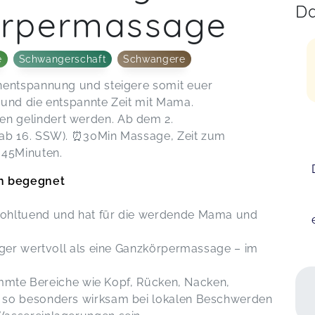
Da
örpermassage
e
Schwangerschaft
Schwangere
nentspannung und steigere somit euer
 und die entspannte Zeit mit Mama.
n gelindert werden. Ab dem 2.
(ab 16. SSW). ⏰30Min Massage, Zeit zum
45Minuten.
ch begegnet
ohltuend und hat für die werdende Mama und
iger wertvoll als eine Ganzkörpermassage – im
timmte Bereiche wie Kopf, Rücken, Nacken,
 so besonders wirksam bei lokalen Beschwerden