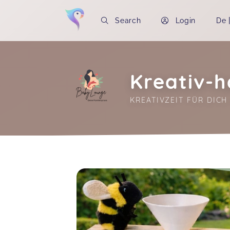
Search
Login
De
Kreativ-
KREATIVZEIT FÜR DICH 
Soon you will learn more about me here..