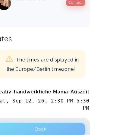
Contact
tes
The times are displayed in
the Europe/Berlin timezone!
eativ-handwerkliche Mama-Auszeit
at, Sep 12, 26
,
2:30 PM
-
5:30
PM
Book