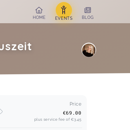
HOME
BLOG
EVENTS
uszeit
Price
€69.00
plus service fee of
€3.45