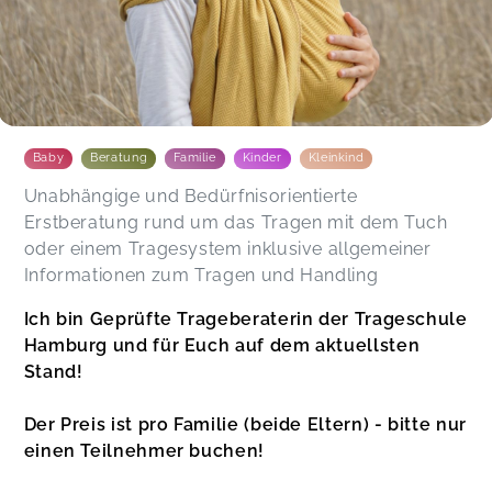
komplett nach dem Tagesablauf und den
Bedürfnissen unseres Babys gerichtet, was alles
sehr entspannt gemacht hat. Man merkt sofort,
dass hier mit viel Erfahrung und Herz gearbeitet
wird. Wir haben uns bestens aufgehoben gefühlt!
Jana,
Jan 24
Baby
Beratung
Familie
Kinder
Kleinkind
Super tolle Beratung, hat uns sehr weiter
Unabhängige und Bedürfnisorientierte
geholfen und mega Service drum herum ❤️
Erstberatung rund um das Tragen mit dem Tuch
empfehlen wir jedem weiter
oder einem Tragesystem inklusive allgemeiner
Henrieke,
Sep 04
Informationen zum Tragen und Handling
Ich bin Geprüfte Trageberaterin der Trageschule
Jasmin hat uns super beraten und war eine ganz
Hamburg und für Euch auf dem aktuellsten
große Hilfe! Wir waren super zufrieden und
Stand!
können sie wirklich herzlich empfehlen!
Sarah,
May 23
Der Preis ist pro Familie (beide Eltern) - bitte nur
einen Teilnehmer buchen!
Nachdem ich bei Jasmin eine Anfrage gestartet
hatte, bekam ich nicht nur eine zeitnahe Antwort,