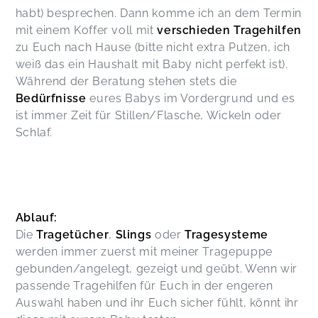
habt) besprechen. Dann komme ich an dem Termin
Die Beratung war sehr gut. Mehrere Modelle
mit einem Koffer voll mit
verschieden Tragehilfen
wurden anprobiert, es wurde detailliert gezeigt,
wie man die Tragen anlegt und einstellt und
zu Euch nach Hause (bitte nicht extra Putzen, ich
worauf geachtet werden muss. Auch auf meine
weiß das ein Haushalt mit Baby nicht perfekt ist).
Wünsche wurde eingegangen.
Während der Beratung stehen stets die
Justine,
Oct 29
Bedürfnisse
eures Babys im Vordergrund und es
ist immer Zeit für Stillen/Flasche, Wickeln oder
Schlaf.
Haben uns sehr wohl gefühlt und es war eine
super Beratung!
Jessica,
Sep 08
❤️👍
Ablauf:
Janine,
Jun 20
Die
Tragetücher
,
Slings
oder
Tragesysteme
werden immer zuerst mit meiner Tragepuppe
Jasmin hat eine gute Auswahl an Tragen dabei
gebunden/angelegt, gezeigt und geübt. Wenn wir
gehabt und uns sehr gut beraten!
passende Tragehilfen für Euch in der engeren
Svea,
May 16
Auswahl haben und ihr Euch sicher fühlt, könnt ihr