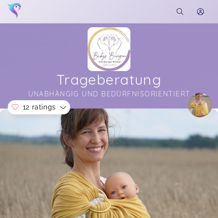
Trageberatung
UNABHÄNGIG UND BEDÜRFNISORIENTIERT
12 ratings
Soon you will learn more about me here...
Absolute Empfehlung! Die Trageberatung war
rundum großartig. Besonders toll fand ich den
Service, dass Jasmin zu uns nach Hause
gekommen ist und eine sehr große Auswahl an
Tragen mitgebracht hat. Außerdem ist die
Möglichkeit, eine Trage auch nach der Beratung
zu testen, großartig und vor allem hilfreich,
Jasmin war äußerst kompetent, freundlich und
hat sich viel Zeit genommen. Der Termin hat sich