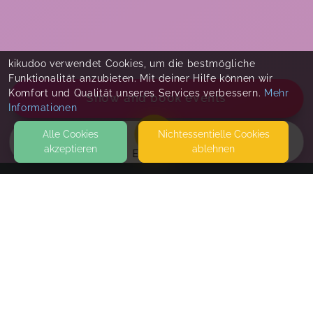
kikudoo verwendet Cookies, um die bestmögliche
Funktionalität anzubieten. Mit deiner Hilfe können wir
Komfort und Qualität unseres Services verbessern.
Mehr
Show and book events
Informationen
Alle Cookies
Nicht­essentielle Cookies
akzeptieren
ablehnen
EVENTS
KONTAKT
Babys Bewegen
HERRENSTRASSE 14-16
21698 HARSEFELD
DIE RÄUMLICHKEITEN BEFINDEN SICH IN DER PRAXIS VON
NENNY CORLEIS (HEILPRAKTIKERIN FÜR PSYCHOTHERAPIE) IM
Trageberatung
1. OG (VON DER HERRENSTRASSE AUS IN DEN HINTERHOF L
Trageberatung - ihr zahlt hier die erste
AUFEN, EINGANG AUF DER LINKEN SEITE)