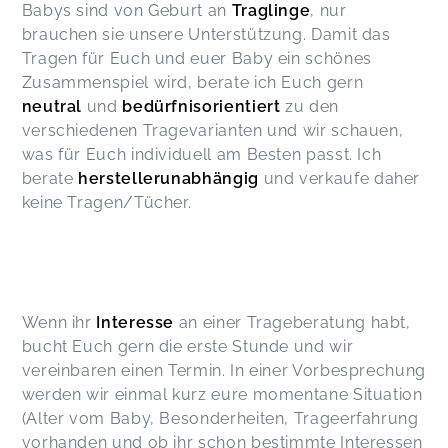
Babys sind von Geburt an
Traglinge
, nur
sondern auch nach Ausfüllen des Fragenkatalogs
brauchen sie unsere Unterstützung. Damit das
einen sehr zeitnahen Termin für eine
Trageberatung. Das wirklich Tolle (und nicht
Tragen für Euch und euer Baby ein schönes
Selbstverständliche) war, dass mein Wunsch war,
Zusammenspiel wird, berate ich Euch gern
dass mein berufstätiger Mann dabei sein kann
neutral
und
bedürfnisorientiert
zu den
und wir wurden sogar an einem Sonntag beraten.
verschiedenen Tragevarianten und wir schauen,
Jasmin kam mit einer großen Auswahl und hat
was für Euch individuell am Besten passt. Ich
uns mit viel Geduld und Kompetenz sympathisch
berate
herstellerunabhängig
und verkaufe daher
weitergeholfen und wir konnten 3 Modelle 1
keine Tragen/Tücher.
Woche lang im Alltag testen. Das hat wirklich
sehr geholfen eine für uns gute Entscheidung zu
treffen. Vielen Dank Jasmin, auch dass du auch
im Nachhinein noch für Fragen da warst und uns
alle Infos hast zukommen lassen
Sabrina,
Apr 29
Wenn ihr
Interesse
an einer Trageberatung habt,
bucht Euch gern die erste Stunde und wir
Sehr persönliche, liebevolle und kompetente
vereinbaren einen Termin. In einer Vorbesprechung
Beratung!
werden wir einmal kurz eure momentane Situation
Stefanie,
Mar 11
(Alter vom Baby, Besonderheiten, Trageerfahrung
vorhanden und ob ihr schon bestimmte Interessen