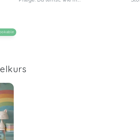
ookable
elkurs