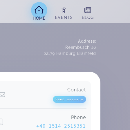
EVENTS
BLOG
HOME
Address
:
Reembusch 46
22179
Hamburg Bramfeld
Contact
Es war ein sehr informative Kurs. Es
ist einfach so schön mal alles an zu
Send message
fassen und aus zu probieren. Und
dann auch noch die anfangsfähler zu
lernen. Ich bin auf jedem fall
Phone
überzeugt das wir es mit
+49 1514 2515351
Stoffwindeln hinkriegen werden.