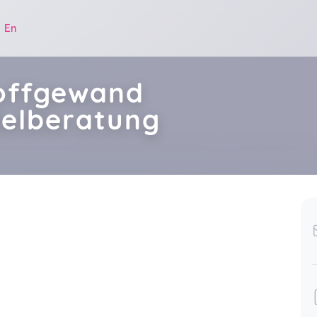
|
En
offgewand
delberatung
.
Online-Stoffwindelkurs
Anne,
Dec 18
Stoffwindel-Workshop in der Hebammenpraxis
Besondere Zeit