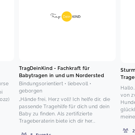
TragDeinKind - Fachkraft für
Sturm
Babytragen in und um Nordersted
Trage
urse
Bindungsorientiert • liebevoll •
Hallo,
geborgen
ei
von z
022)
„Hände frei, Herz voll! Ich helfe dir, die
Hunde
passende Tragehilfe für dich und dein
glückl
Baby zu finden. Als zertifizierte
meiner
Trageberaterin biete ich dir her...
2