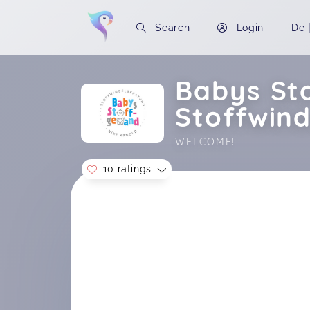
Search
Login
De
Babys St
Stoffwin
WELCOME!
10 ratings
Soon you will learn more about me here..
Stoffwindelkurs in Bramfeld
Tina,
Apr 28
Super hilfreicher Kurs! Danke
Stoffwindelkurs in Bramfeld
Carla,
Dec 08