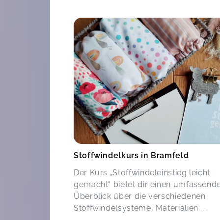
Stoffwindel-Workshop in der Trittauer
Wassermühle
Max,
A
Stoffwindelkurs in Bramfeld
Der Kurs „Stoffwindeleinstieg leicht
gemacht“ bietet dir einen umfassend
Überblick über die verschiedenen
Stoffwindelsysteme, Materialien ...