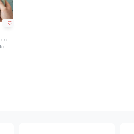
1
eln
du