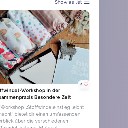
Show as list
5
ffwindel-Workshop in der
ammenpraxis Besondere Zeit
 Workshop „Stoffwindeleinstieg leicht
acht“ bietet dir einen umfassenden
rblick über die verschiedenen
ffwindelsysteme, Material...