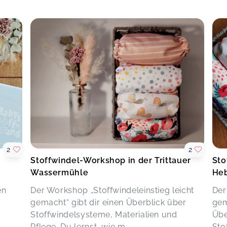
pr 09
2
2
Stoffwindel-Workshop in der Trittauer
Sto
Wassermühle
Heb
en
Der Workshop „Stoffwindeleinstieg leicht
Der
gemacht“ gibt dir einen Überblick über
gem
Stoffwindelsysteme, Materialien und
Übe
Pflege. Du lernst, wie m...
Sto