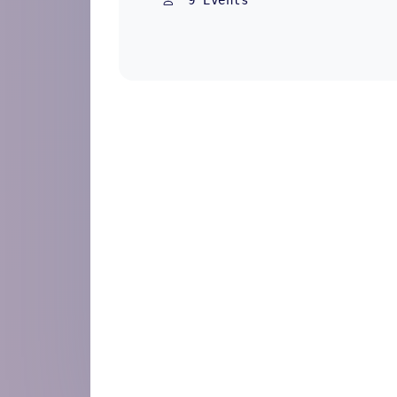
9
Events