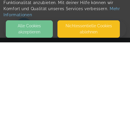
Funktionalität anzubieten. Mit deiner Hilfe können wir
Komfort und Qualität unseres Services verbessern.
Mehr
Informationen
Alle Cookies
Nicht­essentielle Cookies
akzeptieren
ablehnen
HOME
KONTAKT
Babyschlaf 🩷mit Natalie
GROSSE TWIETE 11
25492 HEIST
SEITEN
WEITERFÜHRENDE LINKS
FAQ
Blog
Imprint
Withdrawal form