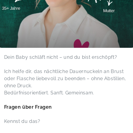
Dein Baby schläft nicht – und du bist erschöpft?
Ich helfe dir, das nächtliche Dauernuckeln an Brust
oder Flasche liebevoll zu beenden – ohne Abstillen,
ohne Druck.
Bedürfnisorientiert. Sanft. Gemeinsam.
Fragen über Fragen
Kennst du das?