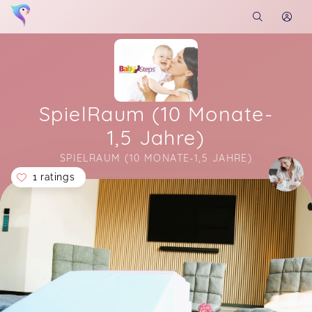
SpielRaum (10 Monate-
1,5 Jahre)
SPIELRAUM (10 MONATE-1,5 JAHRE)
1 ratings
Soon you will learn more about me here...