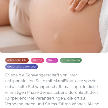
bei ihr. Habe aber vor mich nach der
Schwangerschaft weiterhin von Diana begleiten
und verwöhnen zulassen. Man spürt schon bei
der Termin Vereinbarung wieviel Herzblut hinter
all dem steckt! Ich konnte mich jedes Mal
absolut fallen lassen und mich ganz an Diana
abgeben. Ich danke ihr für das Vertrauen und die
Geborgenheit die sie ausstrahlt und somit eine
wohlige Atmosphäre schafft.
Gabriela,
Dec 06
Ätherische Öle
Auszeit
Doula
Entspannung
Geburtsvorbereitung
Erlebe die Schwangerschaft von ihrer
entspanntesten Seite mit MamiFlow, eine speziell
entwickelte Schwangerschaftsmassage. In dieser
einmaligen Phase deines Lebens durchläuft dein
Körper enorme Veränderungen, die oft zu
Verspannungen und Stress führen können. Meine