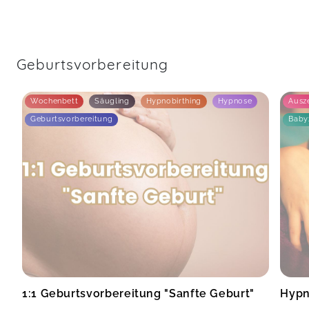
Geburtsvorbereitung
Wochenbett
Säugling
Hypnobirthing
Hypnose
Ausze
Geburtsvorbereitung
Baby
1:1 Geburtsvorbereitung "Sanfte Geburt"
Hypn