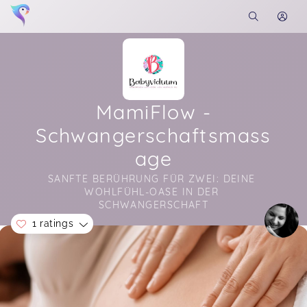
MamiFlow -
Schwangerschaftsmass
age
SANFTE BERÜHRUNG FÜR ZWEI: DEINE 
WOHLFÜHL-OASE IN DER 
SCHWANGERSCHAFT
1 ratings
Soon you will learn more about me here...
Eine Schwangerschaftsmassage oder einen
anderen Kurs, also eigentlich jeglichen Kontakt
zu Diana kann ich nur wärmstens empfehlen! Ich
war bis jetzt „nur“ zur Schwangerschaftsmassage