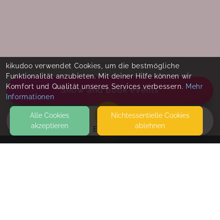
kikudoo verwendet Cookies, um die bestmögliche
Funktionalität anzubieten. Mit deiner Hilfe können wir
Komfort und Qualität unseres Services verbessern.
Mehr
Show and book events
Informationen
Alle Cookies
Nicht­essentielle Cookies
akzeptieren
ablehnen
EVENTS
KONTAKT
Babyviduum
STERNGASSE 5
88250 WEINGARTEN
SEITEN