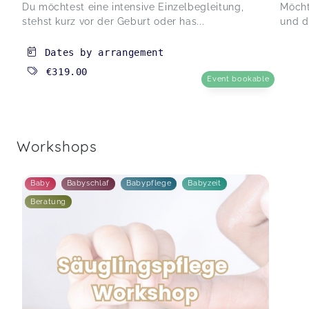
Du möchtest eine intensive Einzelbegleitung,
Möcht
stehst kurz vor der Geburt oder has...
und d
Dates by arrangement
€319.00
Event bookable
Workshops
Baby
Babyschlaf
Babypflege
Babyzeit
Beratung