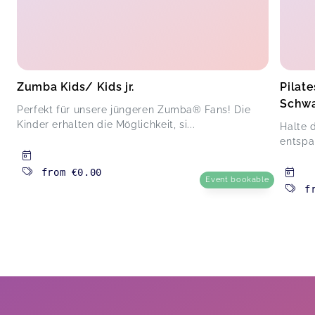
Zumba Kids/ Kids jr.
Pilate
Schwa
Perfekt für unsere jüngeren Zumba® Fans! Die
Kinder erhalten die Möglichkeit, si...
Halte 
entspa
from
€0.00
Event bookable
f