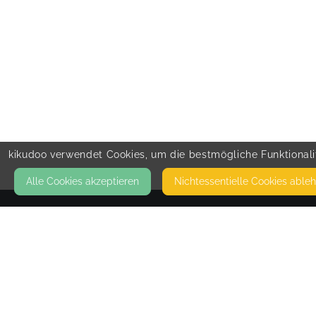
kikudoo verwendet Cookies, um die bestmögliche Funktionalit
Alle Cookies akzeptieren
Nicht­essentielle Cookies able
KONTAKT
Bärenstarker Babyschlaf
87471 DURACH
SCHLAFCOACHINGS/STILLBERATUNGEN:
ORTSUNGEBUNDEN PER TELEFON MASSAGEN
ORTSGEBUNDEN IN 87471 DURACH