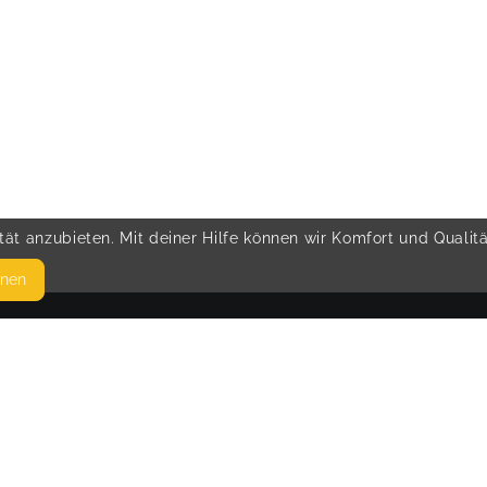
ät anzubieten. Mit deiner Hilfe können wir Komfort und Qualit
hnen
SEITEN
© 
WEITERFÜHRENDE LINKS
FAQ
Blog
Imprint