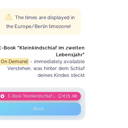
The times are displayed in
the Europe/Berlin timezone!
E-Book "Kleinkindschlaf im zweiten
Lebensjahr"
On Demand
- immediately available
Verstehen, was hinter dem Schlaf
deines Kindes steckt
E-Book "Kleinkindschlaf im zweiten Jahr"
€15.00
Book