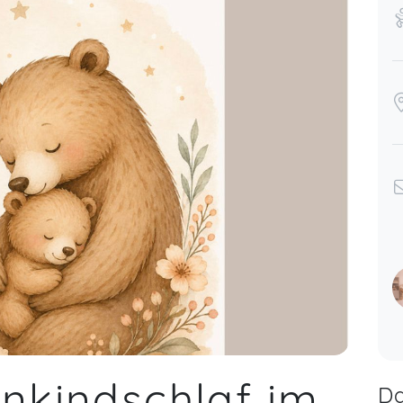
inkindschlaf im
Da