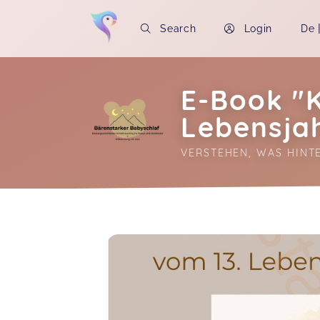
Search
Login
De
E-Book "K
Lebensja
VERSTEHEN, WAS HINT
Soon you will learn more about me here..