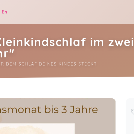
|
En
leinkindschlaf im zwe
hr"
ER DEM SCHLAF DEINES KINDES STECKT
.