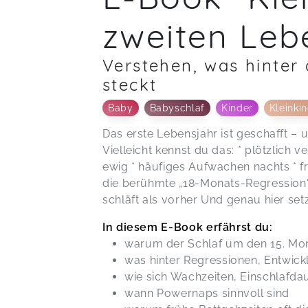
zweiten Leb
Verstehen, was hinter
steckt
Baby
Babyschlaf
Kinder
Kleinki
Das erste Lebensjahr ist geschafft – 
Vielleicht kennst du das: * plötzlich 
ewig * häufiges Aufwachen nachts * 
die berühmte „18-Monats-Regression“ 
schläft als vorher Und genau hier set
In diesem E-Book erfährst du:
warum der Schlaf um den 15. Mon
was hinter Regressionen, Entwic
wie sich Wachzeiten, Einschlafda
wann Powernaps sinnvoll sind