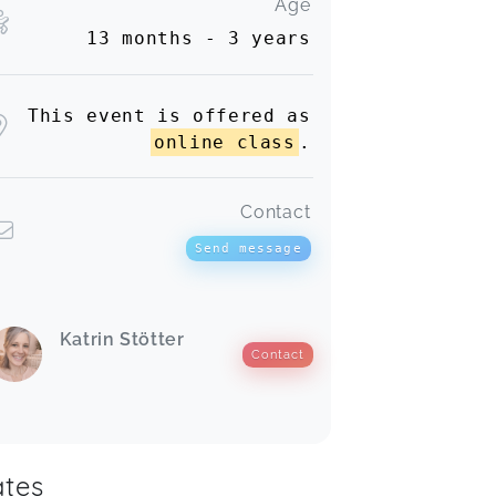
Age
13 months - 3 years
This event is offered as
online class
.
Contact
Send message
Katrin Stötter
Contact
tes