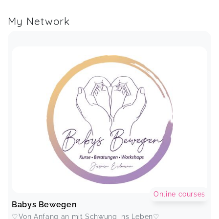
Leichtigkeit und Wissen vorgetragen, dass ich
ihnen noch viele weitere Stunden hätte zuhören
My Network
können. Besonders schön fand ich auch, wie
interaktiv der Abend gestaltet war – offen,
nahbar und mit viel Raum für Austausch. Eine
wirklich bereichernde Veranstaltung, die zeigt,
wie wertvoll es ist, auch diesem Thema mit
Offenheit und Humor zu begegnen.
Wechseljahre Infoabend (Jork, Steinkirchen + online)
Viktoria,
Apr 25
Das war ein toller Infoabend. Die vielen Infos
wurden unterhaltsam und total sympathisch
vermittelt. Ich weiß jetzt, was mit mir los ist, dass
ich nicht „seltsam“ bin und dass ich mit den
Symptomen nicht die einzige bin. Und dass es
einen anderen, besseren Weg gibt, als die
Hormonthetapie. DANKE
Online courses
Wechseljahre Infoabend (Jork, Steinkirchen + online)
Babys Bewegen
Susanne,
Apr 25
♡Von Anfang an mit Schwung ins Leben♡