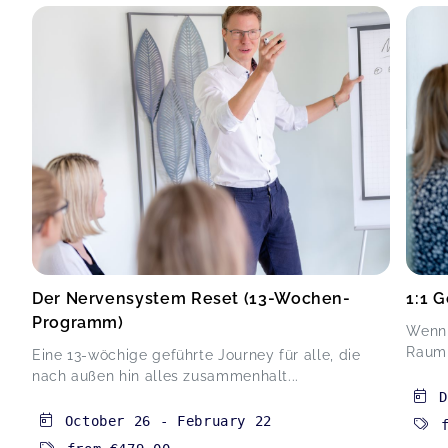
Ein wunderbarer Kurs, um mal so richtig
runterzufahren. Die Betreuung durch Marie ist
super eng und liebevoll. Der gesundheitliche
Effekt ist der Wahnsinn: Seit der 3. Woche ist
mein PMS weg, kaum noch Bauchschmerzen und
keine Kopfschmerzen mehr.
Hormon Yoga (8-Wochen-Programm)
Verena,
Jun 23
Ich habe nach einer Alternative zur klassischen
Hormontherapie gesucht und Maries Kurs
gefunden. Der Kurs tut mental und körperlich
Der Nervensystem Reset (13-Wochen-
1:1 
unglaublich gut. Dank der gelernten Übungen
Programm)
Wenn 
und Atemtechniken habe ich morgens wieder
Raum 
Eine 13-wöchige geführte Journey für alle, die
spürbar mehr Energie und starte viel runder in
nach außen hin alles zusammenhalt...
den Tag. Marie leitet das Ganze mit so viel
D
Herzblut und Empathie – absolute Empfehlung
für jede Frau!
October 26
-
February 22
Hormon Yoga (8-Wochen-Programm)