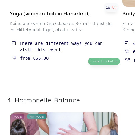
Playground Yoga für Mamas
Ricky,
Jun 07
18
Yoga (wöchentlich in Harsefeld)
Body
Keine anonymen Großklassen. Bei mir stehst du
Ein 7
Es war eine netter infoabend. Sehr
im Mittelpunkt. Egal, ob du kraftv...
Klein
sympathisches Paar , welches den Abend
geführt hat. Infos waren interessant, der
There are different ways you can
Austausch leider weniger. Ich profitiere nicht von
visit this event
dem leidlichen Infos der Mitteilnehmenden
Wechseljahre Infoabend (Jork, Steinkirchen + online)
from
€66.00
Susanne,
Apr 26
Event bookable
Der Abend war sehr informativ und ich habe mich
sehr wohl gefühlt. Björn und Marie haben mit
einer lustigen charmanten Art und Weise diesen
4. Hormonelle Balance
Abend geführt. Ich konnte mich gut drauf
einlassen und war von Anfang an gefesselt und
gespannt. Sie haben mir die Zweifel
Yoga
Yin Yoga
genommen,dass ich alleine mit meinen
Wechseljahr Problemen da stehe….das hat mich
erstmal ziemlich beruhigt. Danke für diesen