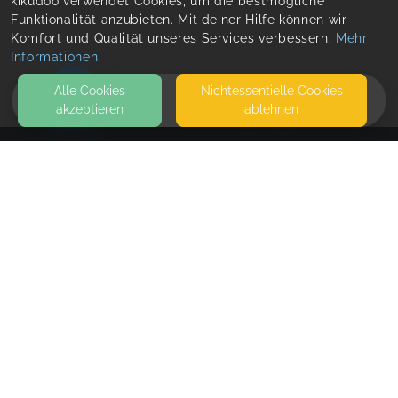
kikudoo verwendet Cookies, um die bestmögliche
Funktionalität anzubieten. Mit deiner Hilfe können wir
Komfort und Qualität unseres Services verbessern.
Mehr
Informationen
Alle Cookies
Nicht­essentielle Cookies
akzeptieren
ablehnen
HOME
KONTAKT
BAM space • Nervensystem-Regulation • Harsefeld
& online
OSTEROHER FELD 11
21698 HARSEFELD
SEITEN
WEITERFÜHRENDE LINKS
FAQ
Blog