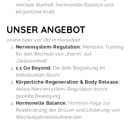
zwar nicht komplett weg von Süßigkeiten oder
mentale Klarheit, hormonelle Balance und
meiner geliebten Cola, aber ich reduziere es
körperliche Kraft.
extrem und schraube es zurück. Und wenn mich
der Alltag doch mal aus der Bahn wirft und der
UNSER
ANGEBOT
schnelle Zucker mir Halt gibt, versuche ich, nicht
zu streng mit mir zu sein, wie Björn auch so
online oder vor Ort in Harsefeld
schön immer sagt. Ich habe nichts aus dem Kurs
Nervensystem-Regulation:
Mentales Training
vergessen, knüpfe immer wieder an den Dingen
an und mache die Übungen weiter.
für den Wechsel von „Alarm“ auf
Regulate & Eat (7-Wochen-Programm)
„Gelassenheit“.
Sabine,
Jun 29
1:1 Go Beyond:
Die tiefe Begleitung im
individuellen Raum
Körperliche Regeneration & Body Release:
Ich bin mit völligem Stressessen in den Kurs
gestartet, was sich schon deutlich gebessert hat.
Aktive Nervensystem-Regulation durch
Ich arbeite schon über 15 Jahre jeden Monat an
gezielte Bewegung.
mir und meiner Vergangenheit, aber mein
Hormonelle Balance:
Hormon-Yoga zur
Nervensystem ist die letzten zehn Jahre durch
Reaktivierung der Drüsen und Linderung von
alles Erlebte einfach so durchgedreht. Was ich
Wechseljahresbeschwerden.
schon an Zusatz-Vitaminen gegessen und
getrunken habe – es hat immer nur für kurze Zeit