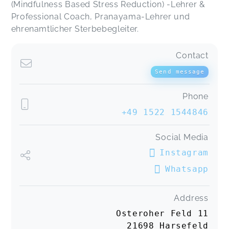
(Mindfulness Based Stress Reduction) -Lehrer &
Meine Beine und mein Po tun ganz schön weh. 😂
Professional Coach, Pranayama-Lehrer und
Der Kurs ist aber richtig toll! Ich habe meinen
ehrenamtlicher Sterbebegleiter.
ganzen Körper gedehnt und dabei gemerkt, wie
entspannt ich danach war.
Yoga (wöchentlich in Harsefeld)
Contact
Leonie,
Jun 23
Send message
Der Kurs am Abend war wieder richtig schön und
Phone
hat mir sehr gutgetan! Ich bin gestern ohne
+49 1522 1544846
Nackenschmerzen aufgewacht, und sie sind den
ganzen Tag über weggeblieben. Auch das gute
Gefühl nach dem Kurs hat den ganzen Tag
Social Media
angehalten. Du machst das wirklich super!
Instagram
Yoga (wöchentlich in Harsefeld)
Esther,
Jun 23
Whatsapp
Sanftes Yoga bei Marie ist das schönste was man
Address
abends für die Entspannung machen kann. Eine
Osteroher Feld 11
tolle familiäre Atmosphäre, eine sehr einfühlsame
21698 Harsefeld