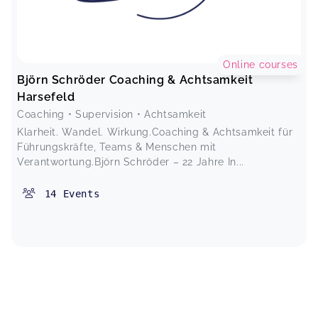
anzufangen. Björns Impulse helfen mir, mich aus
dem Hamsterrad rauszunehmen und endlich zu
verstehen, wie wichtig diese kurzen Pausen für
meine Stabilität sind.
Deine Gelassenheit (6-Wochen-Programm)
Online courses
Christina,
Mar 26
Björn Schröder Coaching & Achtsamkeit
Harsefeld
Coaching • Supervision • Achtsamkeit
Klarheit. Wandel. Wirkung.Coaching & Achtsamkeit für
Führungskräfte, Teams & Menschen mit
Verantwortung.Björn Schröder – 22 Jahre In...
14
Events