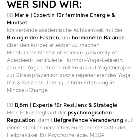
geholfen. Ich bin Björn so dankbar für diesen
WER SIND WIR:
Kurs, er tut mir einfach so gut! Ich habe sogar zu
einer Bekannten gesagt: Es ist, als wenn Björn
🙋‍♀️
Marie | Expertin für feminine Energie &
diesen Kurs extra für mich gemacht hat. Mein
Mindset
persönliches AHA-Erlebnis war, als endlich diese
Ich verbinde akademische Achtsamkeit mit der
quälenden Panikattacken erst weniger wurden
Biologie der Faszien
, um
hormonelle Balance
und dann ganz weg waren! Jetzt kommen sie nur
über den Körper erlebbar zu machen.
noch manchmal, wenn das Leben mich wieder
Mindfulness Master of Science (University of
mit Veränderungen herausfordert.
Regulate & Eat (7-Wochen-Programm)
Aberdeen), zertifizierte Hormon-Yoga-Lehrerin,
Kerstin,
Jun 29
200 Std Yoga Lehrerin mit Fokus auf Yogatherapie
zur Stressprävention sowie regenerierendes Yoga
(Yin & Faszien). Über 13 Jahren Erfahrung im
Ich besuche regelmäßig den Abendkurs und
Mindset-Change.
manchmal auch den Morgenkurs. Am Anfang
fühlte ich mich ein wenig unbeweglich, aber ich
sehe meine Fortschritte. Oft habe ich nach dem
🙋‍♂️
Björn | Experte für Resilienz & Strategie
Kurs keine Nackenschmerzen mehr. Besonders
Mein Fokus liegt auf der
psychologischen
genieße ich das Ganzkörper-Stretching!
Regulation
, damit
tiefgreifende Veränderung
auf
Yoga (wöchentlich in Harsefeld)
Susi,
Jun 23
einem stabilen nervlichen Fundament stattfindet.
Heilpraktiker für Psychotherapie, MBSR