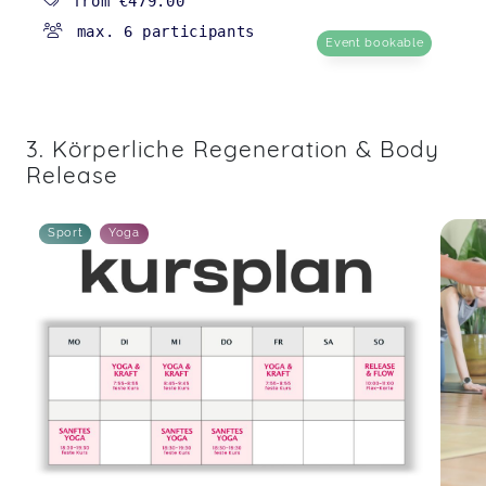
from
€479.00
Sabine,
Jun 23
max. 6 participants
Event bookable
Nach zwei Jahren Burnout und extremen
Schlafproblemen hat Maries Kurs mein Leben
verändert. Ich schlafe endlich wieder durch, habe
3. Körperliche Regeneration & Body
morgens Energie und fühle mich körperlich
topfit. Die täglichen Abfragen motivieren extrem
Release
und Marie ist einfach ein Herzensmensch. Jede
Frau sollte diesen Kurs machen!
Hormon Yoga (8-Wochen-Programm)
Sport
Yoga
Steffi,
Jun 23
Tolle Idee, nette Atmosphäre! Hat richtig Spaß
gemacht - Vielen Dank für den tollen Start ins
Wochenende!
Playground Yoga für Mamas
Tanja,
Jun 08