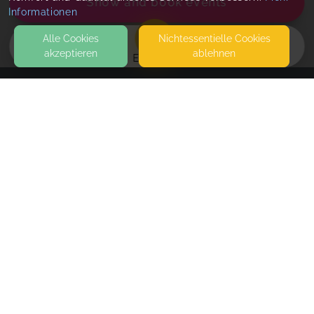
Show and book events
Informationen
Alle Cookies
Nicht­essentielle Cookies
akzeptieren
ablehnen
EVENTS
KONTAKT
BAM space • Nervensystem-Regulation • Harsefeld
& online
OSTEROHER FELD 11
21698 HARSEFELD
sonntags
SEITEN
Sun, Aug 16, 26
,
10:00 AM
-
11:15 AM
WEITERFÜHRENDE LINKS
Sun, Aug 23, 26
,
5:00 PM
-
6:15 PM
FAQ
Sun, Aug 30, 26
,
5:00 PM
-
6:15 PM
Blog
Sun, Sep 06, 26
,
5:00 PM
-
6:15 PM
Imprint
Sun, Sep 20, 26
,
5:00 PM
-
6:15 PM
Withdrawal form
Sun, Sep 27, 26
,
5:00 PM
-
6:15 PM