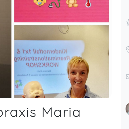
Martin,
Oct 26
ar 22
Es war ein wirklich toller Workshop.
Barbara hat alles sehr praxisnah und
verständlich präsentiert. Durch die
praktischen Übungen fühlen wir uns
ar 22
nun deutlich sicherer.
Ann-Christin,
Mar 17
Anne,
Mar 10
axis Maria