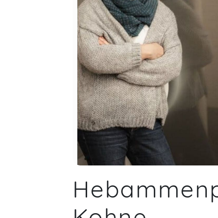
Insgesamt können wir den Workshop
von Herzen weiterempfehlen!
Madeleine,
M
Sehr informativer und gut erklärter
Kurs für Eltern sowie Großeltern!
Ellen,
M
Kerstin,
Mar 22
Hebammenpr
Kohne