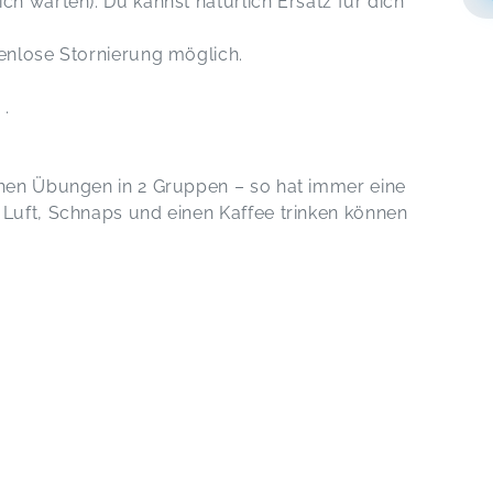
ch warten). Du kannst natürlich Ersatz für dich
du verhindert bist.
eine kostenlose Stornierung möglich.
n 42,€ pro Paar 74€ .
was zu trinken mit.
chen Übungen in 2 Gruppen – so hat immer eine
 Luft, Schnaps und einen Kaffee trinken können