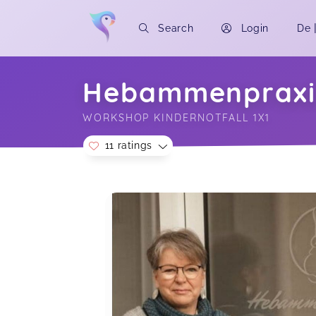
Search
Login
De
Hebammenpraxi
WORKSHOP KINDERNOTFALL 1X1
11 ratings
Soon you will learn more about me here..
Wir haben am Kindernotfall 1x1
Workshop von Barbara teilgenommen
und waren rundum begeistert. Die
Inhalte wurden sehr anschaulich und
verständlich vermittelt, sodass wir
uns gut abgeholt gefühlt haben.
Besonders wertvoll waren die
praktischen Handgriffe, die uns
Sicherheit für den Ernstfall geben.