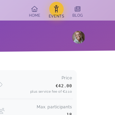
HOME
BLOG
EVENTS
Sehr spannend und kurzweilig. Sehr
gute praktische An- und Begleitung.
Price
Toller Workshop, den wir gerne
€42.00
weiterempfehlen.
Lena,
Mar 09
plus service fee of
€2.10
Max. participants
Wiebke,
Nov 10
18