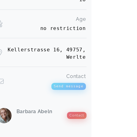
Super. Sehr zu empfehlen.
Age
Katja,
Nov 10
no restriction
Sehr toller informativer Kurs zum
Thema Kindernotfall. Wir konnten
Kellerstrasse 16, 49757,
noch einiges lernen und auffrischen.
Werlte
Barbara ist eine sehr sympathische
und freundliche Kursleiterin! ☺️
Sarah,
Nov 10
Contact
Send message
Barbara Abeln
Contact