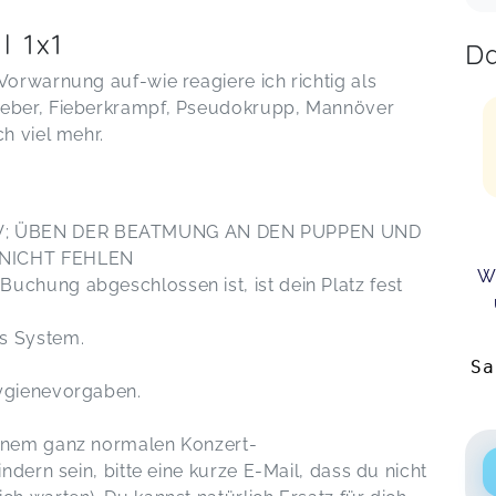
l 1x1
Da
Vorwarnung auf-wie reagiere ich richtig als
ieber, Fieberkrampf, Pseudokrupp, Mannöver
h viel mehr.
IV; ÜBEN DER BEATMUNG AN DEN PUPPEN UND
 NICHT FEHLEN
W
uchung abgeschlossen ist, ist dein Platz fest
ert.
ßlich über dieses System.
Sa
en aktuellen Hygienevorgaben.
einem ganz normalen Konzert-
indern sein, bitte eine kurze E-Mail, dass du nicht