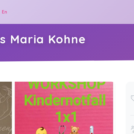
|
En
s Maria Kohne
.
Der Kurs war sehr interessant und die
Frau Abeln hat den Kurs sehr toll
gestaltet 👍 keine Langeweile oder
dergleichen
Yvonne,
Mar 22
Super Kurs, knackig, prägnant und
praxisnah, sehr empfehlenswert !