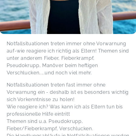
Ich und mein Mann haben am Kindernotfall 1x1
Workshop von Barbara teilgenommen und wir
sind wirklich sehr begeistert. Die Inhalte wurden
verständlich, praxisnah und strukturiert
vermittelt. Besonders gut war das durchspielen
von realistischen Situationen, sodass man
Sicherheit im Umgang mit Notfällen bei Kindern
Notfallsituationen treten immer ohne Vorwarnung
bekommt. Die Atmosphäre in Barbaras Kurs war
auf-wie reagiere ich richtig als Eltern! Themen sind
sehr angenehm, sodass man sich auch getraut
unter anderem Fieber, Fieberkrampf,
hat, aktiv mitzumachen und Fragen zu stellen.
Wir fühlen uns jetzt deutlich sicherer und besser
Pseudokrupp, Manöver beim heftigen
vorbereitet, im Ernstfall richtig zu handeln.
Verschlucken.....und noch viel mehr.
Diesen Kurs kann ich wirklich jedem empfehlen –
besonders Eltern, Großeltern oder allen, die mit
Notfallsituationen treten fast immer ohne
Kindern zu tun haben. Vielen Dank Barbara für
Vorwarnung ein - deshalb ist es besonders wichtig
diese tolle Erfahrung !
sich Vorkenntnisse zu holen!
Michelle,
Apr 10
Wie reagiere ich? Was kann ich als Eltern tun bis
professionelle Hilfe eintritt
Themen sind u.a. Pseudokrupp,
Verena,
Jan 23
Fieber/Fieberkrampf, Verschlucken.
Die Handlungsabläufe in Notfallsituationen werden