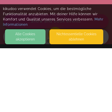
kikudoo verwendet Cookies, um die bestmögliche
Funktionalität anzubieten. Mit deiner Hilfe können wir
Komfort und Qualität unseres Services verbessern.
Mehr
Show and book events
Informationen
Alle Cookies
Nicht­essentielle Cookies
akzeptieren
ablehnen
EVENTS
KONTAKT
Barbara Abeln
KELLERSTRASSE 16
49757 WERLTE
SEITEN
Workshop Kindernotfall 1x1
WEITERFÜHRENDE LINKS
Notfallsituationen treten immer ohne Vorwarnung
auf-wie reagiere ich richtig als Eltern! Themen
FAQ
sind unter anderem Fieber, Fieberkrampf,
Blog