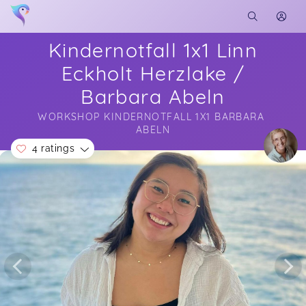
Kindernotfall 1x1 Linn
Eckholt Herzlake /
Barbara Abeln
WORKSHOP KINDERNOTFALL 1X1 BARBARA 
ABELN
4 ratings
Soon you will learn more about me here...
Alina,
Jun 10
Sehr gut aufgebaut und verständlich erklärt. Nur
zu empfehlen!
Caroline,
Apr 13