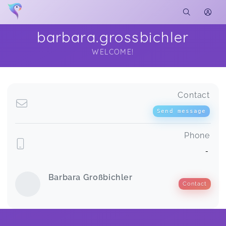
barbara.grossbichler
WELCOME!
Soon you will learn more about me here...
Contact
Send message
Phone
-
Barbara Großbichler
Contact